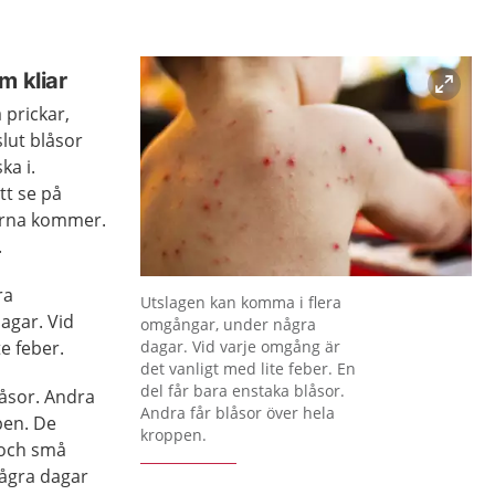
m kliar
 prickar,
slut blåsor
ka i.
tt se på
orna kommer.
.
ra
Förstora bilden
Utslagen kan komma i flera
agar. Vid
omgångar, under några
e feber.
dagar. Vid varje omgång är
det vanligt med lite feber. En
del får bara enstaka blåsor.
låsor. Andra
Andra får blåsor över hela
pen. De
kroppen.
 och små
några dagar