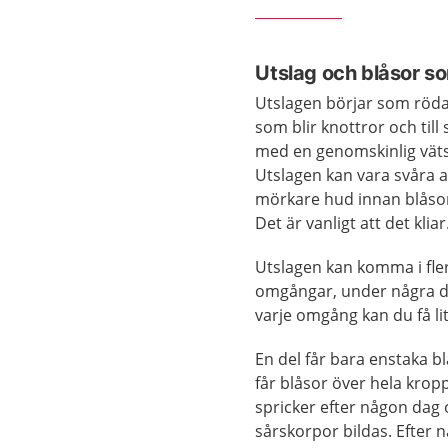
Utslag och blåsor so
Utslagen börjar som röda
som blir knottror och till 
med en genomskinlig väts
Utslagen kan vara svåra a
mörkare hud innan blås
Det är vanligt att det kliar
Utslagen kan komma i fle
omgångar, under några d
varje omgång kan du få lit
En del får bara enstaka b
får blåsor över hela krop
spricker efter någon dag
sårskorpor bildas. Efter 