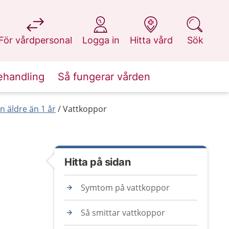
på 1177.se
på 1177.se
på 1177.se
på 1177.se
För vårdpersonal
Logga in
Hitta vård
Sök
ehandling
Så fungerar vården
 äldre än 1 år
Vattkoppor
Hitta på sidan
Symtom på vattkoppor
Så smittar vattkoppor