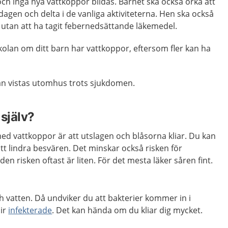
och inga nya vattkoppor bildas. Barnet ska också orka att
dagen och delta i de vanliga aktiviteterna. Hen ska också
gn utan att ha tagit febernedsättande läkemedel.
kolan om ditt barn har vattkoppor, eftersom fler kan ha
kan vistas utomhus trots sjukdomen.
själv?
ed vattkoppor är att utslagen och blåsorna kliar. Du kan
 att lindra besvären. Det minskar också risken för
n risken oftast är liten. För det mesta läker såren fint.
 vatten. Då undviker du att bakterier kommer in i
lir
infekterade
. Det kan hända om du kliar dig mycket.