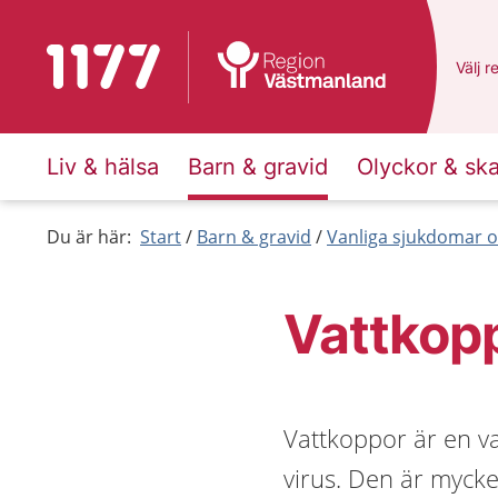
Till startsidan för 1177
Du ha
Välj
e
r
Liv & hälsa
Barn & gravid
Olyckor & sk
Du är här:
Start
Barn & gravid
Vanliga sjukdomar o
Vattkop
Vattkoppor är en v
virus. Den är mycke