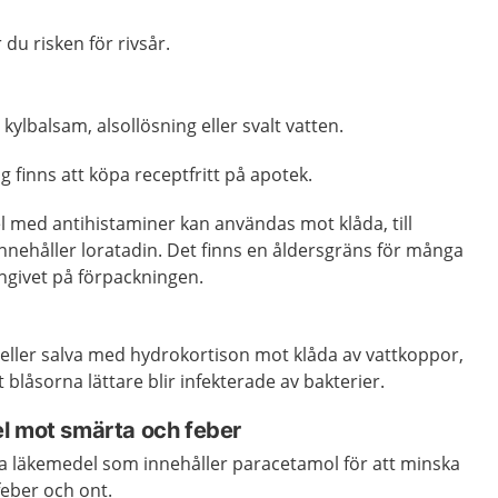
du risken för rivsår.
ylbalsam, alsollösning eller svalt vatten.
 finns att köpa receptfritt på apotek.
l med antihistaminer kan användas mot klåda, till
nehåller loratadin. Det finns en åldersgräns för många
ngivet på förpackningen.
eller salva med hydrokortison mot klåda av vattkoppor,
blåsorna lättare blir infekterade av bakterier.
l mot smärta och feber
a läkemedel som innehåller paracetamol för att minska
eber och ont.