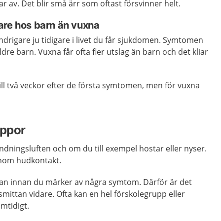
ar av. Det blir små ärr som oftast försvinner helt.
are hos barn än vuxna
ndrigare ju tidigare i livet du får sjukdomen. Symtomen
ldre barn. Vuxna får ofta fler utslag än barn och det kliar
till två veckor efter de första symtomen, men för vuxna
oppor
dningsluften och om du till exempel hostar eller nyser.
enom hudkontakt.
dan innan du märker av några symtom. Därför är det
 smittan vidare. Ofta kan en hel förskolegrupp eller
amtidigt.