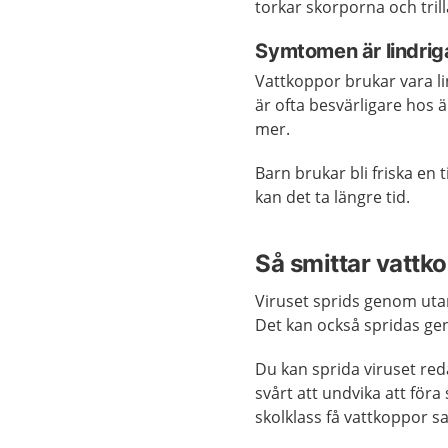
torkar skorporna och trill
Symtomen är lindrig
Vattkoppor brukar vara li
är ofta besvärligare hos ä
mer.
Barn brukar bli friska en 
kan det ta längre tid.
Så smittar vattk
Viruset sprids genom utan
Det kan också spridas g
Du kan sprida viruset re
svårt att undvika att föra
skolklass få vattkoppor s