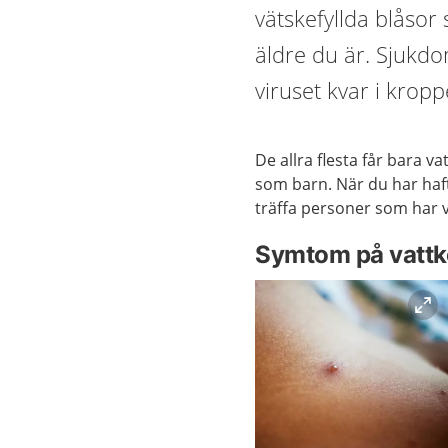
vätskefyllda blåsor
äldre du är. Sjukdom
viruset kvar i krop
De allra flesta får bara v
som barn. När du har haf
träffa personer som har 
Symtom på vatt