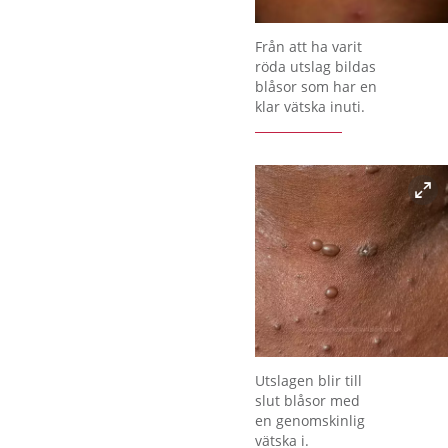
Förstora bilden
Från att ha varit
röda utslag bildas
blåsor som har en
klar vätska inuti.
Förstora bilden
Utslagen blir till
slut blåsor med
en genomskinlig
vätska i.