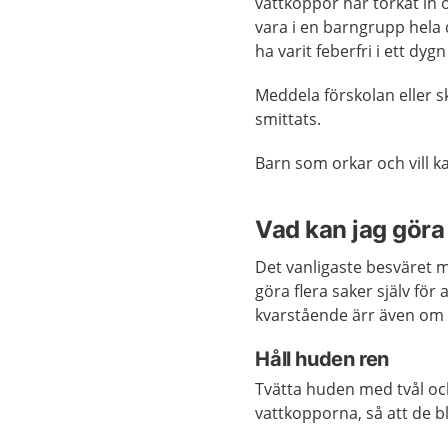
vattkoppor har torkat in 
vara i en barngrupp hela 
ha varit feberfri i ett dy
Meddela förskolan eller s
smittats.
Barn som orkar och vill 
Vad kan jag göra 
Det vanligaste besväret m
göra flera saker själv för
kvarstående ärr även om de
Håll huden ren
Tvätta huden med tvål och
vattkopporna, så att de b