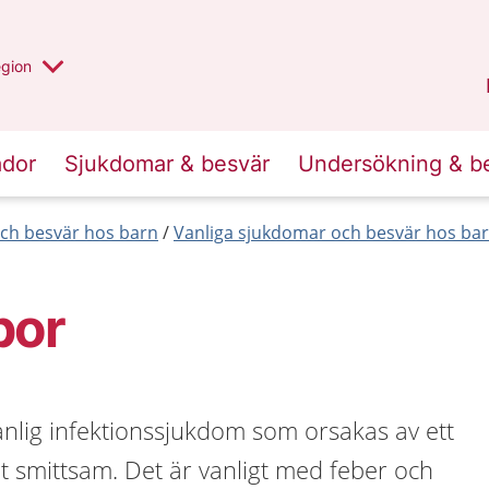
r valt region
n annan
egion
Västmanland
.
ador
Sjukdomar & besvär
Undersökning & b
ch besvär hos barn
Vanliga sjukdomar och besvär hos barn
por
anlig infektionssjukdom som orsakas av ett
t smittsam. Det är vanligt med feber och