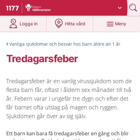
Du har valt region
Västmanland
.
Till startsidan för 1177
på 1177.se
på 1177.se
Meny
Logga in
Hitta vård
Vanliga sjukdomar och besvär hos barn äldre än 1 år
Tredagarsfeber
Tredagarsfeber är en vanlig virussjukdom som de
flesta barn får, oftast i åldern sex månader till två
år. Febern varar i ungefär tre dygn och efter det
får barnet ofta utslag på magen och ryggen.
Sjukdomen går över av sig själv.
Ett barn kan bara få tredagarsfeber en gång och blir