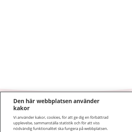
Den här webbplatsen använder
1177
–
tryggt om din hälsa och vård
kakor
Vi använder kakor, cookies, för att ge dig en förbättrad
På 1177.se får du råd om hälsa och information om
upplevelse, sammanställa statistik och för att viss
sjukdomar och vilka mottagningar du kan kontakta.
nödvändig funktionalitet ska fungera på webbplatsen.