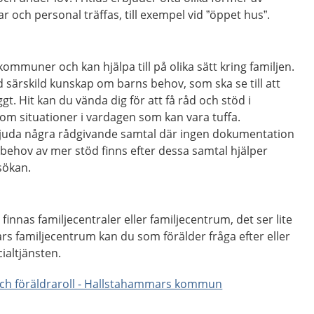
r och personal träffas, till exempel vid ”öppet hus”.
 kommuner och kan hjälpa till på olika sätt kring familjen.
särskild kunskap om barns behov, som ska se till att
ggt. Hit kan du vända dig för att få råd och stöd i
om situationer i vardagen som kan vara tuffa.
bjuda några rådgivande samtal där ingen dokumentation
m behov av mer stöd finns efter dessa samtal hjälper
sökan.
innas familjecentraler eller familjecentrum, det ser lite
rs familjecentrum kan du som förälder fråga efter eller
ialtjänsten.
 och föräldraroll - Hallstahammars kommun