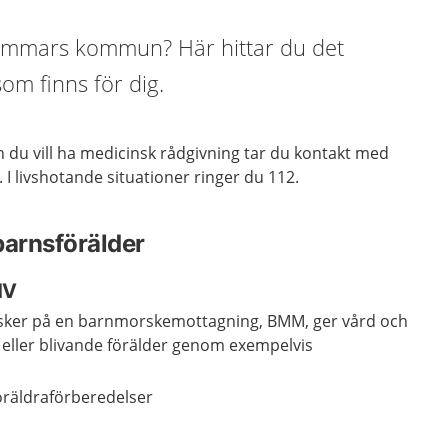
hammars kommun? Här hittar du det
om finns för dig.
ch du vill ha medicinsk rådgivning tar du kontakt med
. I livshotande situationer ringer du 112.
barnsförälder
HV
ker på en barnmorskemottagning, BMM, ger vård och
id eller blivande förälder genom exempelvis
öräldraförberedelser