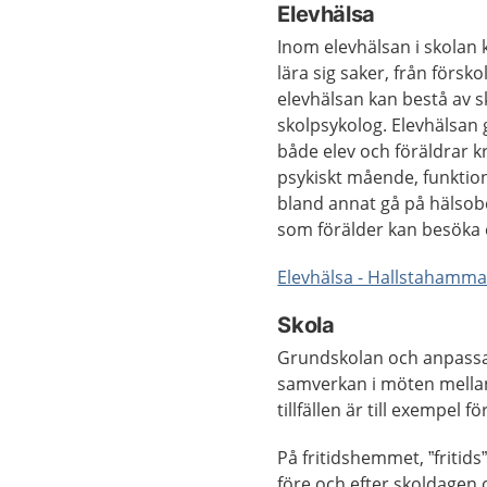
Elevhälsa
Inom elevhälsan i skolan 
lära sig saker, från försk
elevhälsan kan bestå av s
skolpsykolog. Elevhälsan
både elev och föräldrar k
psykiskt mående, funktio
bland annat gå på hälsob
som förälder kan besöka e
Elevhälsa - Hallstaham
Skola
Grundskolan och anpassad 
samverkan i möten mellan
tillfällen är till exempel
På fritidshemmet, ”fritids
före och efter skoldagen o