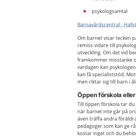
psykologsamtal
Barnavårdscentral - Ha
Om barnet visar tecken p
remiss vidare till psyko
utveckling. Om det vid 
framkommer misstanke om
vardagen kan psykologen s
kan få specialiststöd. Mot
men riktar sig till barn i
Öppen förskola eller
Till öppen förskola tar du
när barnet inte går på or
även träffa andra föräldr
pedagoger som kan ge råd 
kostar inget och du behöv