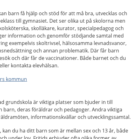
kan barn få hjälp och stöd för att må bra, utvecklas och
oleklass till gymnasiet. Det ser olika ut på skolorna men
kolsköterska, skolläkare, kurator, specialpedagog och
 ger information och genomför stödjande samtal med
ring exempelvis skoltrivsel, hälsosamma levnadsvanor,
nsnedsättning och annan problematik. Där får barn
esök och där får de vaccinationer. Både barnet och du
ller kontakta elevhälsan.
mars kommun
grundskola är viktiga platser som bjuder in till
 barn, deras föräldrar och pedagoger. Andra viktiga
 föräldramöten, informationskvällar och utvecklingssamtal.
”, kan du ha ditt barn som är mellan sex och 13 år, både
ch under lov. Fritids erbjuder ofta olika former av