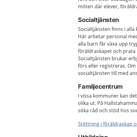
möten där elever, föräldra
Socialtjänsten
Socialtjänsten finns i alla
Här arbetar personal med 
alla barn får växa upp try
föräldraskapet och prata 
Socialtjänsten brukar er
förs eller registreras. O
socialtjänsten till med an
Familjecentrum
I vissa kommuner kan det f
olika ut. På Hallstahamma
söka råd och stöd hos soc
Stöttning i föräldraskap