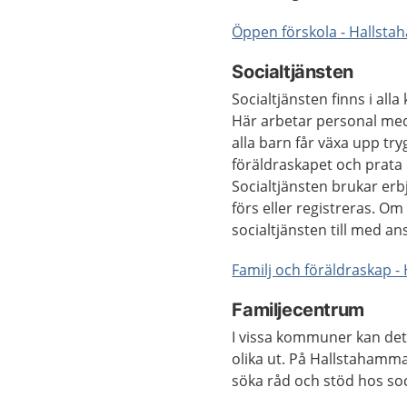
Öppen förskola - Halls
Socialtjänsten
Socialtjänsten finns i alla
Här arbetar personal med 
alla barn får växa upp try
föräldraskapet och prata 
Socialtjänsten brukar er
förs eller registreras. O
socialtjänsten till med an
Familj och föräldraskap
Familjecentrum
I vissa kommuner kan det f
olika ut. På Hallstahamma
söka råd och stöd hos so