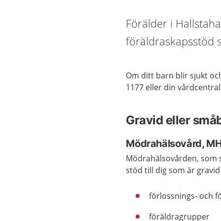
Förälder i Hallsta
föräldraskapsstöd s
Om ditt barn blir sjukt o
1177 eller din vårdcentral
Gravid eller små
Mödrahälsovård, M
Mödrahälsovården, som s
stöd till dig som är grav
förlossnings- och f
föräldragrupper