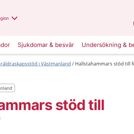
r valt region
n annan
egion
Västmanland
.
ador
Sjukdomar & besvär
Undersökning & b
öräldraskapsstöd i Västmanland
Hallstahammars stöd till f
manland
manland
ammars stöd till
r