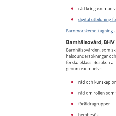
råd kring exempelv
digital utbildning f
Barnmorskemottagning 
Barnhälsovård, BHV
Barnhälsovården, som ske
hälsoundersökningar och v
förskoleklass. Besöken är 
genom exempelvis
råd och kunskap om
råd om rollen som 
föräldragrupper
hembesök