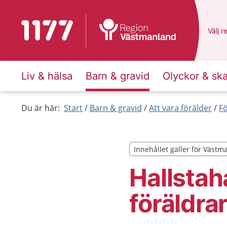
Till startsidan för 1177
Du ha
Välj
e
r
Liv & hälsa
Barn & gravid
Olyckor & sk
Du är här:
Start
Barn & gravid
Att vara förälder
F
Innehållet gäller för Väst
Innehållet gäller för Väst
Hallstah
föräldra