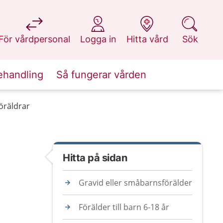
på 1177.se
på 1177.se
på 1177.se
på 1177.se
För vårdpersonal
Logga in
Hitta vård
Sök
ehandling
Så fungerar vården
öräldrar
Hitta på sidan
Gravid eller småbarnsförälder
Förälder till barn 6-18 år