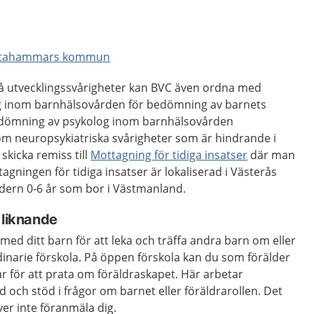
llstahammars kommun
å utvecklingssvårigheter kan BVC även ordna med
log inom barnhälsovården för bedömning av barnets
bedömning av psykolog inom barnhälsovården
 neuropsykiatriska svårigheter som är hindrande i
kicka remiss till
Mottagning för tidiga insatser
där man
tagningen för tidiga insatser är lokaliserad i Västerås
 åldern 0-6 år som bor i Västmanland.
 liknande
 med ditt barn för att leka och träffa andra barn om eller
dinarie förskola. På öppen förskola kan du som förälder
ar för att prata om föräldraskapet. Här arbetar
och stöd i frågor om barnet eller föräldrarollen. Det
er inte föranmäla dig.