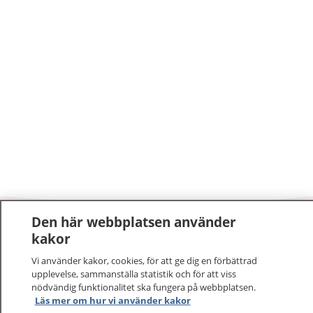
Den här webbplatsen använder
1177
–
tryggt om din hälsa och vård
kakor
Vi använder kakor, cookies, för att ge dig en förbättrad
På 1177.se får du råd om hälsa och information om
upplevelse, sammanställa statistik och för att viss
sjukdomar och vilka mottagningar du kan kontakta.
nödvändig funktionalitet ska fungera på webbplatsen.
Logga in för att läsa din journal och göra dina
Läs mer om hur vi använder kakor