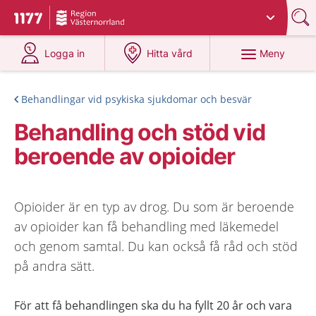
Du har valt region
Västernorrland
.
Till startsidan för 1177
på 1177.se
på 1177.se
Meny
Logga in
Hitta vård
Behandlingar vid psykiska sjukdomar och besvär
Behandling och stöd vid
beroende av opioider
Opioider är en typ av drog. Du som är beroende
av opioider kan få behandling med läkemedel
och genom samtal. Du kan också få råd och stöd
på andra sätt.
För att få behandlingen ska du ha fyllt 20 år och vara