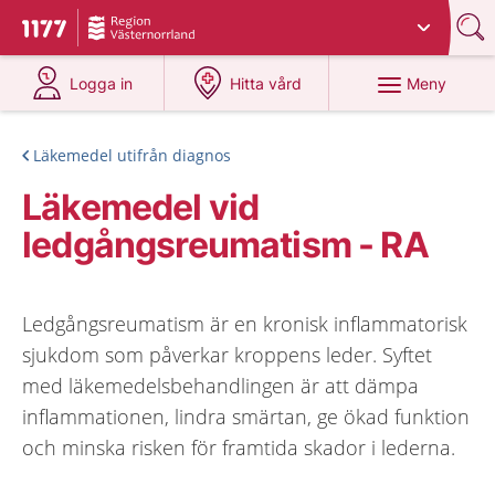
Du har valt region
Västernorrland
.
Till startsidan för 1177
på 1177.se
på 1177.se
Meny
Logga in
Hitta vård
Läkemedel utifrån diagnos
Läkemedel vid
ledgångsreumatism - RA
Ledgångsreumatism är en kronisk inflammatorisk
sjukdom som påverkar kroppens leder. Syftet
med läkemedelsbehandlingen är att dämpa
inflammationen, lindra smärtan, ge ökad funktion
och minska risken för framtida skador i lederna.