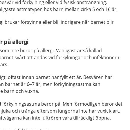
svär vid förkylning eller vid fysisk ansträngning.
ligaste astmatypen hos barn mellan cirka 5 och 16 år.
 brukar försvinna eller bli lindrigare när barnet blir
 på allergi
om inte beror på allergi. Vanligast är så kallad
arnet svårt att andas vid förkylningar och infektioner i
ars.
gt, oftast innan barnet har fyllt ett år. Besvären har
nan barnet är 6–7 år, men förkylningsastma kan
e barn och vuxna.
 vad förkylningsastma beror på. Men förmodligen beror det
mjuka och trånga eftersom lungorna inte har vuxit klart.
uftvägarna kan inte luftrören vara tillräckligt öppna.