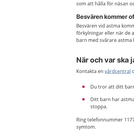
som att hålla för näsan 
Besvären kommer oft
Besvären vid astma kommer
förkylningar eller när de 
barn med svårare astma b
När och var ska 
Kontakta en
vårdcentral
o
Du tror att ditt ba
Ditt barn har astm
stoppa.
Ring telefonnummer 1177
symtom.