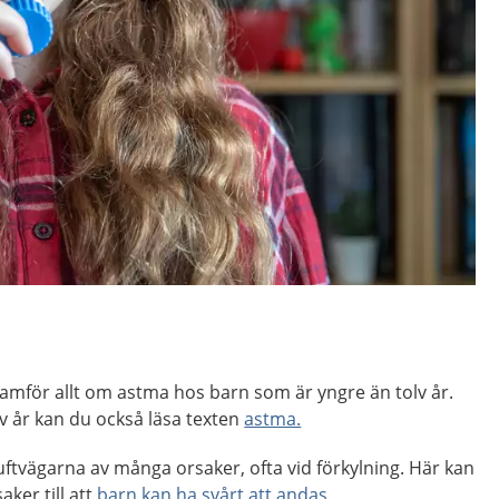
amför allt om astma hos barn som är yngre än tolv år.
v år kan du också läsa texten
astma.
uftvägarna av många orsaker, ofta vid förkylning. Här kan
ker till att
barn kan ha svårt att andas
.