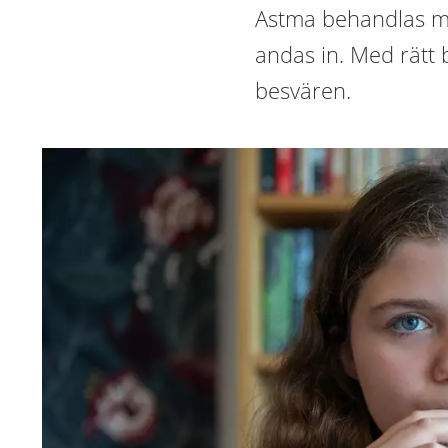
Astma behandlas me
andas in. Med rätt 
besvären.