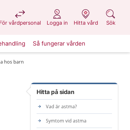
på 1177.se
på 1177.se
på 1177.se
på 1177.se
För vårdpersonal
Logga in
Hitta vård
Sök
ehandling
Så fungerar vården
a hos barn
Hitta på sidan
Vad är astma?
Symtom vid astma