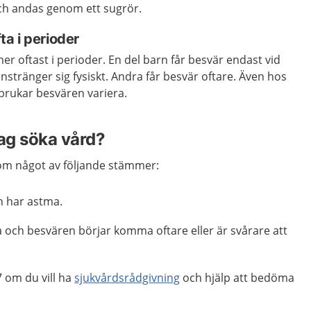
och andas genom ett sugrör.
a i perioder
 oftast i perioder. En del barn får besvär endast vid
anstränger sig fysiskt. Andra får besvär oftare. Även hos
rukar besvären variera.
jag söka vård?
m något av följande stämmer:
rn har astma.
a och besvären börjar komma oftare eller är svårare att
 om du vill ha
sjukvårdsrådgivning
och hjälp att bedöma