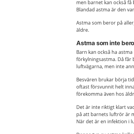
men barnet kan också få be
Blandad astma är den van
Astma som beror på allergi
äldre.
Astma som inte beror
Barn kan också ha astma s
förkylningsastma. Då får b
luftvägarna, men inte ann
Besvären brukar börja tidi
oftast försvunnit helt in
förekomma även hos äldr
Det är inte riktigt klart
på att barnets luftrör är 
När det är en infektion i l