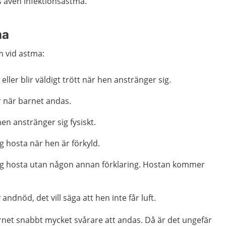
s även infektionsastma.
ma
m vid astma:
ller blir väldigt trött när hen anstränger sig.
r när barnet andas.
en anstränger sig fysiskt.
g hosta när hen är förkyld.
ig hosta utan någon annan förklaring. Hostan kommer
 andnöd, det vill säga att hen inte får luft.
arnet snabbt mycket svårare att andas. Då är det ungefär