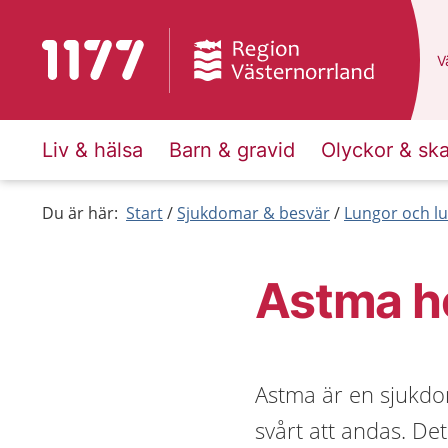
Till startsidan för 1177
D
Vä
Liv & hälsa
Barn & gravid
Olyckor & sk
Du är här:
Start
Sjukdomar & besvär
Lungor och lu
Astma h
Astma är en sjukdom
svårt att andas. De