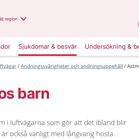
u har valt region
lj
en annan
region
Västernorrland
.
ador
Sjukdomar & besvär
Undersökning & b
ftvägar
Andningssvårigheter och andningsuppehåll
Astm
os barn
 i luftvägarna som gör att det ibland blir
t är också vanligt med långvarig hosta.