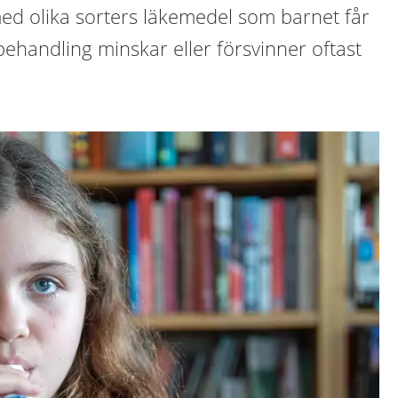
d olika sorters läkemedel som barnet får
behandling minskar eller försvinner oftast