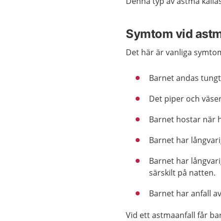
Denna typ av astma kalla
Symtom vid ast
Det här är vanliga symto
Barnet andas tungt e
Det piper och väse
Barnet hostar när h
Barnet har långvari
Barnet har långvar
särskilt på natten.
Barnet har anfall av
Vid ett astmaanfall får b