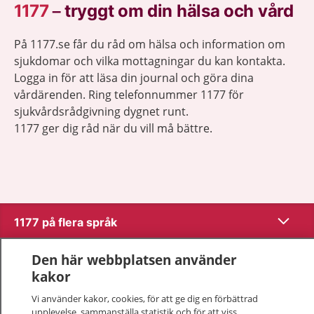
1177
–
tryggt om din hälsa och vård
På 1177.se får du råd om hälsa och information om
sjukdomar och vilka mottagningar du kan kontakta.
Logga in för att läsa din journal och göra dina
vårdärenden. Ring telefonnummer 1177 för
sjukvårdsrådgivning dygnet runt.
1177 ger dig råd när du vill må bättre.
Visa inn
1177 på flera språk
Visa inn
Den här webbplatsen använder
Om 1177
kakor
Visa inn
Kontakt
Vi använder kakor, cookies, för att ge dig en förbättrad
upplevelse, sammanställa statistik och för att viss