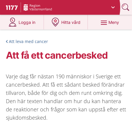
Du har valt region
Västernorrland
.
Till startsidan för 1177
på 1177.se
på 1177.se
Meny
Logga in
Hitta vård
Att leva med cancer
Att få ett cancerbesked
Varje dag får nästan 190 människor i Sverige ett
cancerbesked. Att få ett sådant besked förändrar
tillvaron, både för dig och dem runt omkring dig.
Den här texten handlar om hur du kan hantera
de reaktioner och frågor som kan uppstå efter ett
sjukdomsbesked.