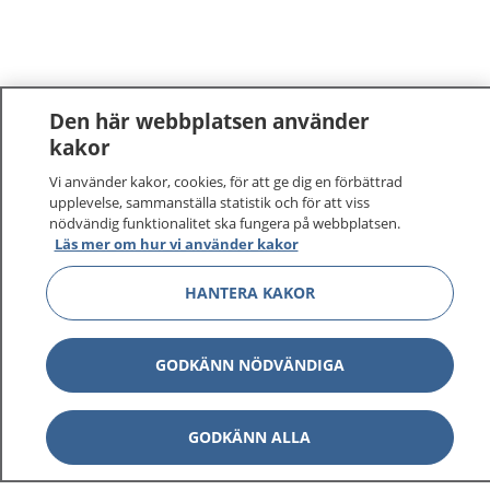
Den här webbplatsen använder
kakor
1177
–
tryggt om din hälsa och vård
Vi använder kakor, cookies, för att ge dig en förbättrad
upplevelse, sammanställa statistik och för att viss
nödvändig funktionalitet ska fungera på webbplatsen.
På 1177.se får du råd om hälsa och information om
Läs mer om hur vi använder kakor
sjukdomar och vilka mottagningar du kan kontakta.
Logga in för att läsa din journal och göra dina
HANTERA KAKOR
vårdärenden. Ring telefonnummer 1177 för
sjukvårdsrådgivning dygnet runt.
GODKÄNN NÖDVÄNDIGA
1177 ger dig råd när du vill må bättre.
GODKÄNN ALLA