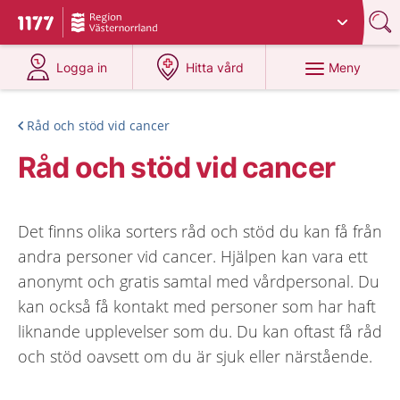
Du har valt region
Västernorrland
.
Till startsidan för 1177
på 1177.se
på 1177.se
Meny
Logga in
Hitta vård
Råd och stöd vid cancer
Råd och stöd vid cancer
Det finns olika sorters råd och stöd du kan få från
andra personer vid cancer. Hjälpen kan vara ett
anonymt och gratis samtal med vårdpersonal. Du
kan också få kontakt med personer som har haft
liknande upplevelser som du. Du kan oftast få råd
och stöd oavsett om du är sjuk eller närstående.