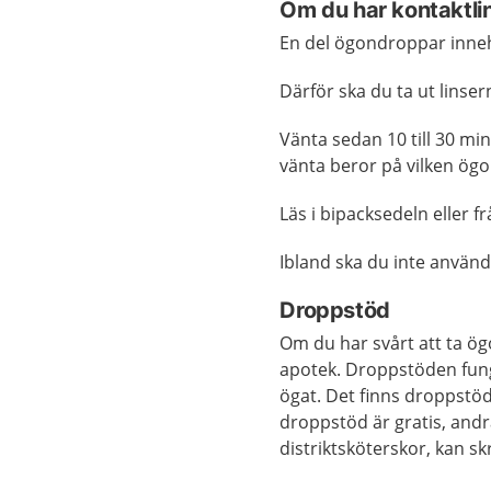
Om du har kontaktli
En del ögondroppar inneh
Därför ska du ta ut lins
Vänta sedan 10 till 30 min
vänta beror på vilken ö
Läs i bipacksedeln eller f
Ibland ska du inte använ
Droppstöd
Om du har svårt att ta ö
apotek. Droppstöden funge
ögat. Det finns droppstöd
droppstöd är gratis, andr
distriktsköterskor, kan s