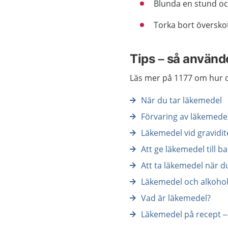
Blunda en stund och
Torka bort översko
Tips – så använde
Läs mer på 1177 om hur d
När du tar läkemedel
Förvaring av läkemede
Läkemedel vid gravidi
Att ge läkemedel till b
Att ta läkemedel när d
Läkemedel och alkoho
Vad är läkemedel?
Läkemedel på recept –