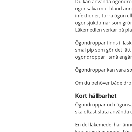
Du kan använda ögondro
ögonsalva mot bland annat
infektioner, torra ögon el
ögonsjukdomar som grön 
Läkemedlen verkar på plat
Ögondroppar finns i flas
smal pip som gör det lätt
ögondroppar i små engång
Ögondroppar kan vara som
Om du behöver både dropp
Kort hållbarhet
Ögondroppar och ögonsalv
ska oftast sluta använda 
En del läkemedel har ännu
konserveringsmedel. För