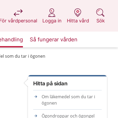
på 1177.se
på 1177.se
på 1177.se
på 1177.se
För vårdpersonal
Logga in
Hitta vård
Sök
ehandling
Så fungerar vården
l som du tar i ögonen
Hitta på sidan
Om läkemedel som du tar i
ögonen
Ögondroppar och ögongel