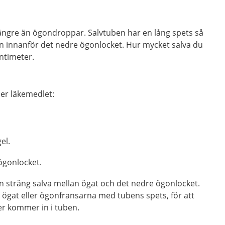
längre än ögondroppar. Salvtuben har en lång spets så
van innanför det nedre ögonlocket. Hur mycket salva du
entimeter.
er läkemedlet:
el.
ögonlocket.
 en sträng salva mellan ögat och det nedre ögonlocket.
a ögat eller ögonfransarna med tubens spets, för att
er kommer in i tuben.