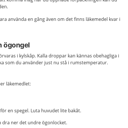
den.
ara använda en gång även om det finns läkemedel kvar i
h ögongel
rvaras i kylskåp. Kalla droppar kan kännas obehagliga i
aska som du använder just nu stå i rumstemperatur.
er läkemedlet:
mför en spegel. Luta huvudet lite bakåt.
ch dra ner det undre ögonlocket.