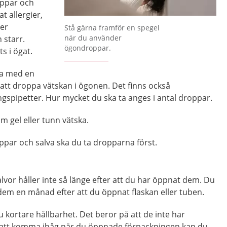
ppar och
 allergier,
Förstora bilden
ler
Stå gärna framför en spegel
när du använder
starr.
ögondroppar.
s i ögat.
ka med en
 att droppa vätskan i ögonen. Det finns också
spipetter. Hur mycket du ska ta anges i antal droppar.
 gel eller tunn vätska.
ar och salva ska du ta dropparna först.
or håller inte så länge efter att du har öppnat dem. Du
dem en månad efter att du öppnat flaskan eller tuben.
 kortare hållbarhet. Det beror på att de inte har
 att komma ihåg när du öppnade förpackningen kan du