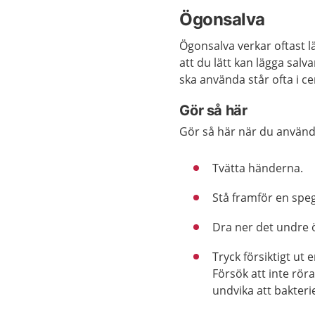
Ögonsalva
Ögonsalva verkar oftast 
att du lätt kan lägga sal
ska använda står ofta i c
Gör så här
Gör så här när du använd
Tvätta händerna.
Stå framför en speg
Dra ner det undre 
Tryck försiktigt ut
Försök att inte rör
undvika att bakteri