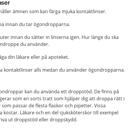
nser
åller ämnen som kan färga mjuka kontaktlinser.
erna innan du tar ögondropparna.
uter innan du sätter in linserna igen. Hur länge du ska
gondroppe du använder.
råga din läkare eller på apoteket.
da kontaktlinser alls medan du använder ögondropparna.
gondroppar kan du använda ett droppstöd. De finns på
rar som en sorts tratt som hjälper dig att droppa rätt i
 som passar de flesta flaskor och pipetter. Vissa
a kostar. Läkare och en del sjuksköterskor till exempel
kriva ut droppstöd eller droppskydd.