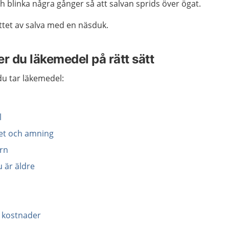
 blinka några gånger så att salvan sprids över ögat.
ttet av salva med en näsduk.
r du läkemedel på rätt sätt
u tar läkemedel:
l
tet och amning
arn
u är äldre
l
 kostnader