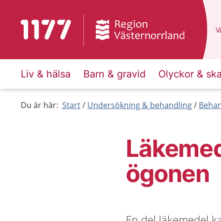
Till startsidan för 1177
D
Vä
Liv & hälsa
Barn & gravid
Olyckor & sk
Du är här:
Start
Undersökning & behandling
Behan
Läkemede
ögonen
En del läkemedel k