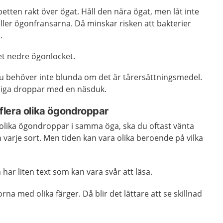
ipetten rakt över ögat. Håll den nära ögat, men låt inte
ller ögonfransarna. Då minskar risken att bakterier
.
t nedre ögonlocket.
Du behöver inte blunda om det är tårersättningsmedel.
diga droppar med en näsduk.
lera olika ögondroppar
olika ögondroppar i samma öga, ska du oftast vänta
varje sort. Men tiden kan vara olika beroende på vilka
har liten text som kan vara svår att läsa.
orna med olika färger. Då blir det lättare att se skillnad