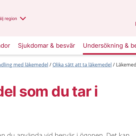
u har valt region
lj
en annan
region
Västernorrland
.
ador
Sjukdomar & besvär
Undersökning & b
dling med läkemedel
Olika sätt att ta läkemedel
Läkemede
l som du tar i
an du använda vid besvär i ögonen. Det kan