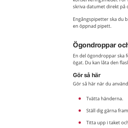
skriva datumet direkt på 
Engångspipetter ska du b
en öppnad pipett.
Ögondroppar oc
En del ögondroppar ska fö
ögat. Du kan låta den fl
Gör så här
Gör så här när du använd
Tvätta händerna.
Ställ dig gärna fra
Titta upp i taket o