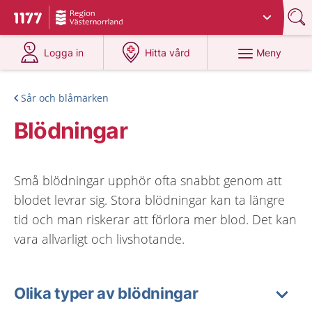
Du har valt region
Västernorrland
.
Till startsidan för 1177
på 1177.se
på 1177.se
Meny
Logga in
Hitta vård
Sår och blåmärken
Blödningar
Små blödningar upphör ofta snabbt genom att
blodet levrar sig. Stora blödningar kan ta längre
tid och man riskerar att förlora mer blod. Det kan
vara allvarligt och livshotande.
Olika typer av blödningar