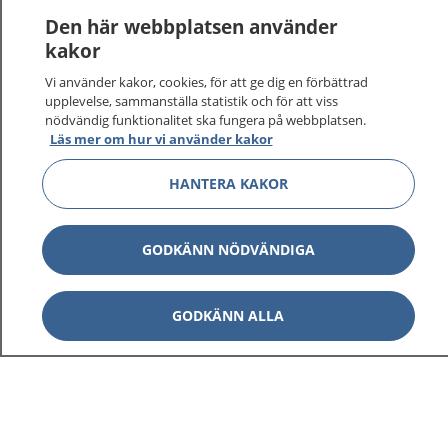
Logga in för att läsa din journal och göra dina
Den här webbplatsen använder
vårdärenden. Ring telefonnummer 1177 för
kakor
sjukvårdsrådgivning dygnet runt.
Vi använder kakor, cookies, för att ge dig en förbättrad
1177 ger dig råd när du vill må bättre.
upplevelse, sammanställa statistik och för att viss
nödvändig funktionalitet ska fungera på webbplatsen.
Läs mer om hur vi använder kakor
HANTERA KAKOR
Visa inn
1177 på flera språk
GODKÄNN NÖDVÄNDIGA
Visa inn
Om 1177
GODKÄNN ALLA
Visa inn
Kontakt
Behandling av personuppgifter