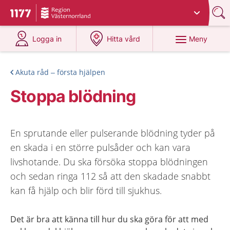
Du har valt region
Västernorrland
.
Till startsidan för 1177
på 1177.se
på 1177.se
Meny
Logga in
Hitta vård
Akuta råd – första hjälpen
Stoppa blödning
En sprutande eller pulserande blödning tyder på
en skada i en större pulsåder och kan vara
livshotande. Du ska försöka stoppa blödningen
och sedan ringa 112 så att den skadade snabbt
kan få hjälp och blir förd till sjukhus.
Det är bra att känna till hur du ska göra för att med