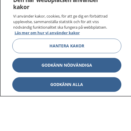
kakor
På 1177.se får du råd om hälsa och information om
Vi använder kakor, cookies, för att ge dig en förbättrad
sjukdomar och vilka mottagningar du kan kontakta.
upplevelse, sammanställa statistik och för att viss
Logga in för att läsa din journal och göra dina
nödvändig funktionalitet ska fungera på webbplatsen.
vårdärenden. Ring telefonnummer 1177 för
Läs mer om hur vi använder kakor
sjukvårdsrådgivning dygnet runt.
HANTERA KAKOR
1177 ger dig råd när du vill må bättre.
GODKÄNN NÖDVÄNDIGA
Visa inn
GODKÄNN ALLA
1177 på flera språk
Visa inn
Om 1177
Visa inn
Kontakt