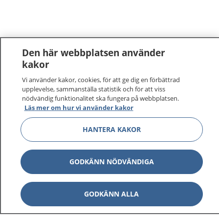
Den här webbplatsen använder
kakor
1177
–
tryggt om din hälsa och vård
Vi använder kakor, cookies, för att ge dig en förbättrad
upplevelse, sammanställa statistik och för att viss
nödvändig funktionalitet ska fungera på webbplatsen.
På 1177.se får du råd om hälsa och information om
Läs mer om hur vi använder kakor
sjukdomar och vilka mottagningar du kan kontakta.
Logga in för att läsa din journal och göra dina
HANTERA KAKOR
vårdärenden. Ring telefonnummer 1177 för
sjukvårdsrådgivning dygnet runt.
GODKÄNN NÖDVÄNDIGA
1177 ger dig råd när du vill må bättre.
GODKÄNN ALLA