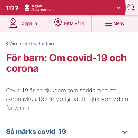
Du har valt region
Västernorrland
.
Till startsidan för 1177
på 1177.se
på 1177.se
Meny
Logga in
Hitta vård
Vård och stöd för barn
För barn: Om covid-19 och
corona
Covid-19 är en sjukdom som sprids med ett
coronavirus. Det är vanligt att bli sjuk som vid en
förkylning.
Så märks covid-19