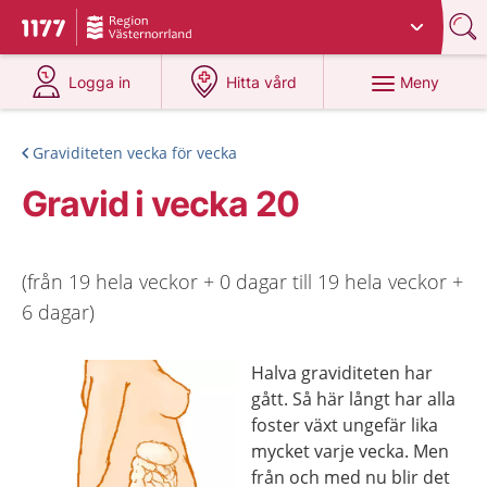
Du har valt region
Västernorrland
.
Till startsidan för 1177
på 1177.se
på 1177.se
Meny
Logga in
Hitta vård
Graviditeten vecka för vecka
Gravid i vecka 20
(från 19 hela veckor + 0 dagar till 19 hela veckor +
6 dagar)
Halva graviditeten har
gått. Så här långt har alla
foster växt ungefär lika
mycket varje vecka. Men
från och med nu blir det