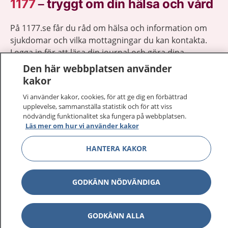
1177
–
tryggt om din hälsa och vård
På 1177.se får du råd om hälsa och information om
sjukdomar och vilka mottagningar du kan kontakta.
Logga in för att läsa din journal och göra dina
vårdärenden. Ring telefonnummer 1177 för
Den här webbplatsen använder
sjukvårdsrådgivning dygnet runt.
kakor
1177 ger dig råd när du vill må bättre.
Vi använder kakor, cookies, för att ge dig en förbättrad
upplevelse, sammanställa statistik och för att viss
nödvändig funktionalitet ska fungera på webbplatsen.
Läs mer om hur vi använder kakor
HANTERA KAKOR
Visa inn
1177 på flera språk
Visa inn
GODKÄNN NÖDVÄNDIGA
Om 1177
Visa inn
Kontakt
GODKÄNN ALLA