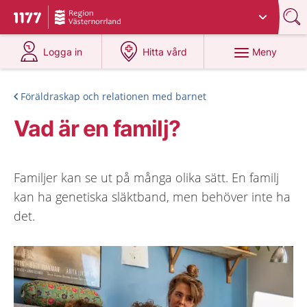
Du har valt region
Västernorrland
.
Till startsidan för 1177
på 1177.se
på 1177.se
Meny
Logga in
Hitta vård
Föräldraskap och relationen med barnet
Vad är en familj?
Familjer kan se ut på många olika sätt. En familj
kan ha genetiska släktband, men behöver inte ha
det.