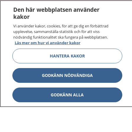
1177
–
tryggt om din hälsa och vård
Den här webbplatsen använder
kakor
På 1177.se får du råd om hälsa och information om
sjukdomar och vilka mottagningar du kan kontakta.
Vi använder kakor, cookies, för att ge dig en förbättrad
upplevelse, sammanställa statistik och för att viss
Logga in för att läsa din journal och göra dina
nödvändig funktionalitet ska fungera på webbplatsen.
vårdärenden. Ring telefonnummer 1177 för
Läs mer om hur vi använder kakor
sjukvårdsrådgivning dygnet runt.
1177 ger dig råd när du vill må bättre.
HANTERA KAKOR
GODKÄNN NÖDVÄNDIGA
Visa inn
1177 på flera språk
GODKÄNN ALLA
Visa inn
Om 1177
Visa inn
Kontakt