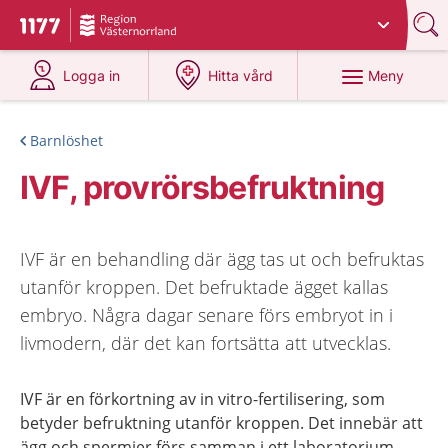
Du har valt region
Västernorrland
.
Till startsidan för 1177
på 1177.se
på 1177.se
Meny
Logga in
Hitta vård
Barnlöshet
IVF, provrörsbefruktning
IVF är en behandling där ägg tas ut och befruktas
utanför kroppen. Det befruktade ägget kallas
embryo. Några dagar senare förs embryot in i
livmodern, där det kan fortsätta att utvecklas.
IVF är en förkortning av in vitro-fertilisering, som
betyder befruktning utanför kroppen. Det innebär att
ägg och spermier förs samman i ett laboratorium.