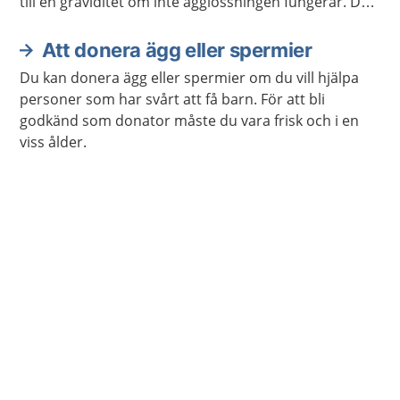
till en graviditet om inte ägglossningen fungerar. Då
kan du få behandling som stimulerar äggen att
mogna och lossna.
Att donera ägg eller spermier
Du kan donera ägg eller spermier om du vill hjälpa
personer som har svårt att få barn. För att bli
godkänd som donator måste du vara frisk och i en
viss ålder.