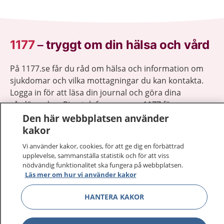
1177
–
tryggt om din hälsa och vård
På 1177.se får du råd om hälsa och information om
sjukdomar och vilka mottagningar du kan kontakta.
Logga in för att läsa din journal och göra dina
vårdärenden. Ring telefonnummer 1177 för
sjukvårdsrådgivning dygnet runt.
Den här webbplatsen använder
1177 ger dig råd när du vill må bättre.
kakor
Vi använder kakor, cookies, för att ge dig en förbättrad
upplevelse, sammanställa statistik och för att viss
nödvändig funktionalitet ska fungera på webbplatsen.
Läs mer om hur vi använder kakor
Visa inn
1177 på flera språk
HANTERA KAKOR
Visa inn
Om 1177