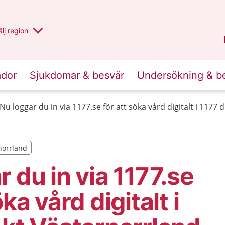
u har valt region
lj
en annan
region
Västernorrland
.
ador
Sjukdomar & besvär
Undersökning & b
Nu loggar du in via 1177.se för att söka vård digitalt i 1177
rnorrland
rnorrland
r du in via 1177.se
öka vård digitalt i