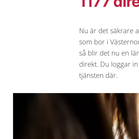
1177 dir
Nu är det säkrare at
som bor i Västernor
så blir det nu en lä
direkt. Du loggar in
tjänsten där.