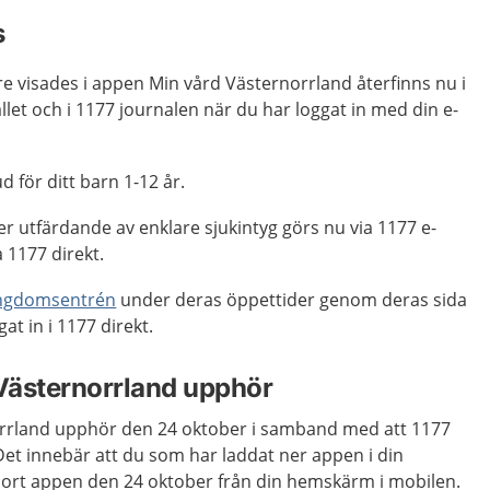
s
e visades i appen Min vård Västernorrland återfinns nu i
ället och i 1177 journalen när du har loggat in med din e-
 för ditt barn 1-12 år.
er utfärdande av enklare sjukintyg görs nu via 1177 e-
a 1177 direkt.
ngdomsentrén
under deras öppettider genom deras sida
gat in i 1177 direkt.
Västernorrland upphör
rrland upphör den 24 oktober i samband med att 1177
 Det innebär att du som har laddat ner appen i din
ort appen den 24 oktober från din hemskärm i mobilen.