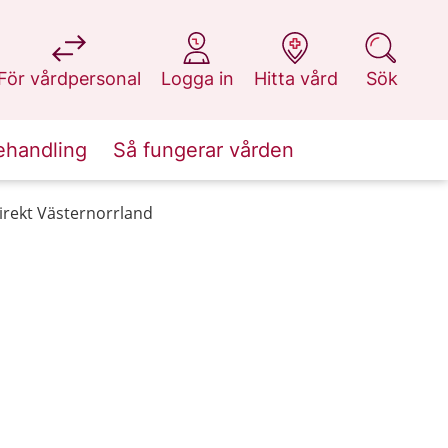
på 1177.se
på 1177.se
på 1177.se
på 1177.se
För vårdpersonal
Logga in
Hitta vård
Sök
ehandling
Så fungerar vården
 direkt Västernorrland