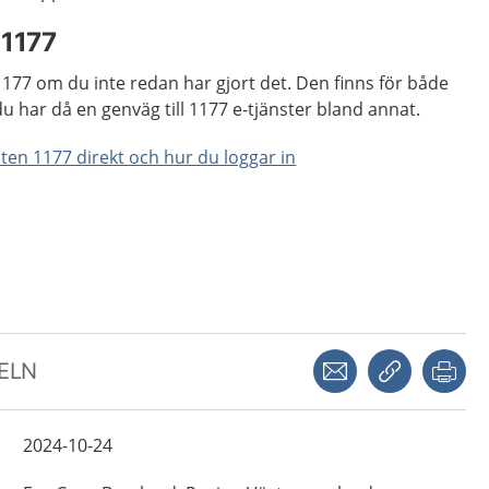
 1177
1177 om du inte redan har gjort det. Den finns för både
 har då en genväg till 1177 e-tjänster bland annat.
ten 1177 direkt och hur du loggar in
Dela via mejl
Kopiera län
Skr
KELN
2024-10-24