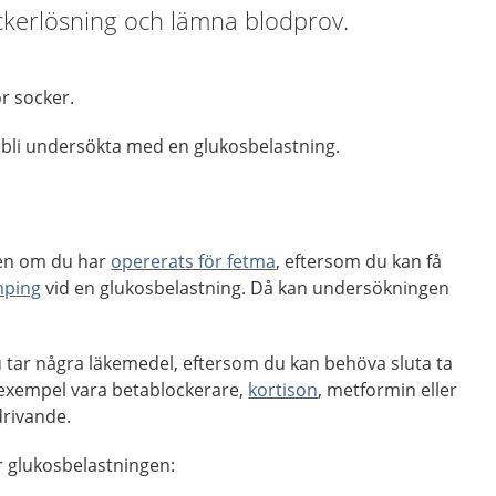
ockerlösning och lämna blodprov.
ör socker.
bli undersökta med en glukosbelastning.
len om du har
opererats för fetma
, eftersom du kan få
ping
vid en glukosbelastning. Då kan undersökningen
u tar några läkemedel, eftersom du kan behöva sluta ta
ill exempel vara betablockerare,
kortison
, metformin eller
drivande.
r glukosbelastningen: