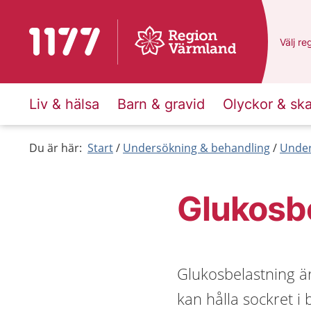
Till startsidan för 1177
Du har
Välj
en
re
Liv & hälsa
Barn & gravid
Olyckor & sk
Du är här:
Start
Undersökning & behandling
Under
Glukosb
Glukosbelastning ä
kan hålla sockret i