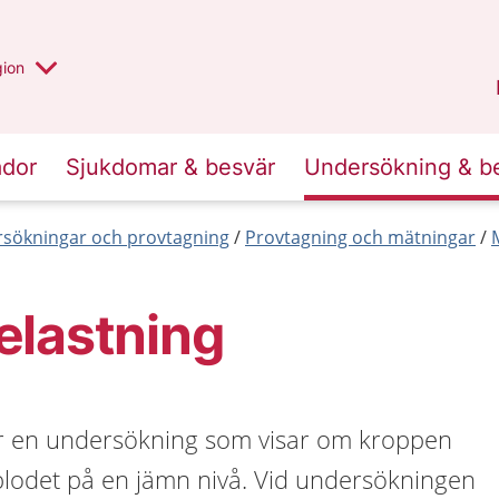
 valt region
 annan
gion
Värmland
.
ador
Sjukdomar & besvär
Undersökning & b
sökningar och provtagning
Provtagning och mätningar
elastning
r en undersökning som visar om kroppen
 blodet på en jämn nivå. Vid undersökningen