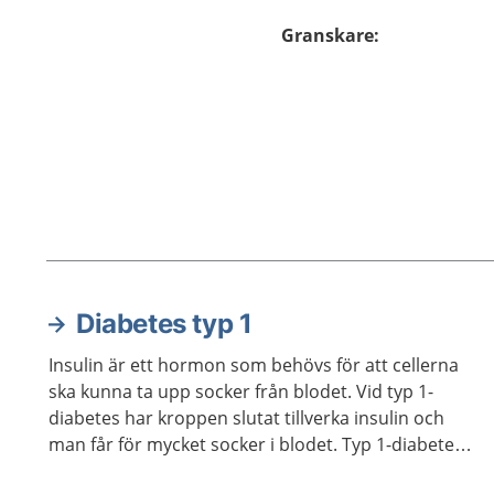
Granskare
:
Diabetes typ 1
Aktuella artiklar
Insulin är ett hormon som behövs för att cellerna
ska kunna ta upp socker från blodet. Vid typ 1-
diabetes har kroppen slutat tillverka insulin och
man får för mycket socker i blodet. Typ 1-diabetes
är en sjukdom man har hela livet. Man behöver få