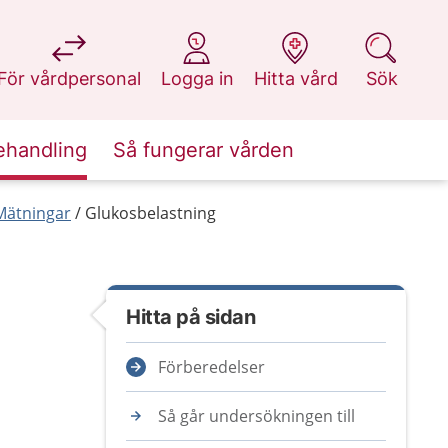
på 1177.se
på 1177.se
på 1177.se
på 1177.se
För vårdpersonal
Logga in
Hitta vård
Sök
ehandling
Så fungerar vården
Mätningar
Glukosbelastning
Hitta på sidan
Förberedelser
Så går undersökningen till