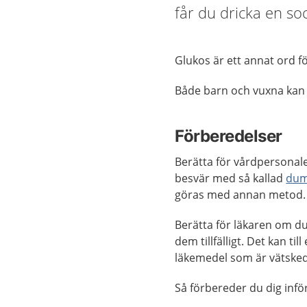
får du dricka en s
Glukos är ett annat ord f
Både barn och vuxna kan 
Förberedelser
Berätta för vårdpersona
besvär med så kallad
dum
göras med annan metod.
Berätta för läkaren om d
dem tillfälligt. Det kan t
läkemedel som är vätske
Så förbereder du dig infö