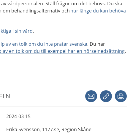
 av vårdpersonalen. Ställ frågor om det behövs. Du ska
on om behandlingsalternativ och
hur länge du kan behöva
ktiga i sin vård
.
älp av en tolk om du inte pratar svenska
. Du har
lp av en tolk om du till exempel har en hörselnedsättning
.
Dela via mejl
Kopiera län
Skr
KELN
2024-03-15
Erika
Svensson,
1177.se, Region Skåne