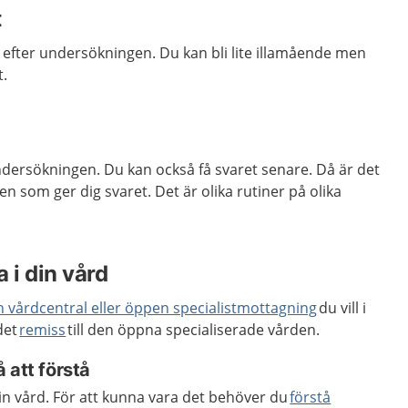
t
 efter undersökningen. Du kan bli lite illamående men
t.
undersökningen. Du kan också få svaret senare. Då är det
n som ger dig svaret. Det är olika rutiner på olika
 i din vård
n vårdcentral eller öppen specialistmottagning
du vill i
det
remiss
till den öppna specialiserade vården.
 att förstå
din vård. För att kunna vara det behöver du
förstå