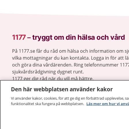
behandling med insulin och kontrollera
blodsockret regelbundet.
1177
–
tryggt om din hälsa och vård
På 1177.se får du råd om hälsa och information om 
vilka mottagningar du kan kontakta. Logga in för att lä
och göra dina vårdärenden. Ring telefonnummer 1177
sjukvårdsrådgivning dygnet runt.
1177 ger dig råd när du vill må bättre.
Den här webbplatsen använder kakor
Vi använder kakor, cookies, för att ge dig en förbättrad upplevelse, s
funktionalitet ska fungera på webbplatsen.
Läs mer om hur vi anv