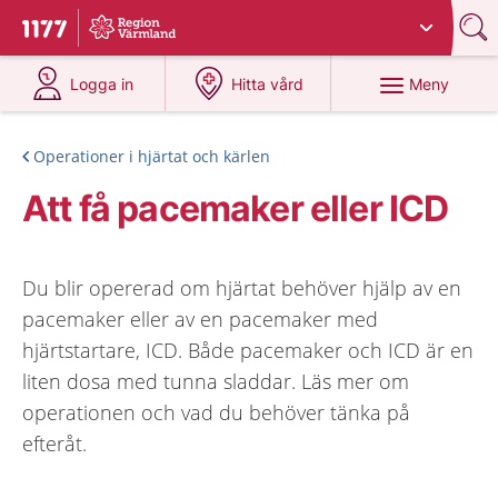
Du har valt region
Värmland
.
Till startsidan för 1177
på 1177.se
på 1177.se
Meny
Logga in
Hitta vård
Operationer i hjärtat och kärlen
Att få pacemaker eller ICD
Du blir opererad om hjärtat behöver hjälp av en
pacemaker eller av en pacemaker med
hjärtstartare, ICD. Både pacemaker och ICD är en
liten dosa med tunna sladdar. Läs mer om
operationen och vad du behöver tänka på
efteråt.