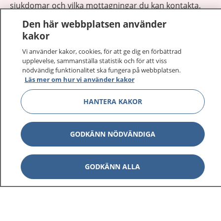
sjukdomar och vilka mottagningar du kan kontakta.
Logga in för att läsa din journal och göra dina
Den här webbplatsen använder
vårdärenden. Ring telefonnummer 1177 för
kakor
sjukvårdsrådgivning dygnet runt.
Vi använder kakor, cookies, för att ge dig en förbättrad
1177 ger dig råd när du vill må bättre.
upplevelse, sammanställa statistik och för att viss
nödvändig funktionalitet ska fungera på webbplatsen.
Läs mer om hur vi använder kakor
HANTERA KAKOR
Visa inn
1177 på flera språk
GODKÄNN NÖDVÄNDIGA
Visa inn
Om 1177
GODKÄNN ALLA
Visa inn
Kontakt
Behandling av personuppgifter