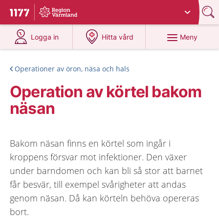
Du har valt region
Värmland
.
Till startsidan för 1177
på 1177.se
på 1177.se
Meny
Logga in
Hitta vård
Operationer av öron, näsa och hals
Operation av körtel bakom
näsan
Bakom näsan finns en körtel som ingår i
kroppens försvar mot infektioner. Den växer
under barndomen och kan bli så stor att barnet
får besvär, till exempel svårigheter att andas
genom näsan. Då kan körteln behöva opereras
bort.