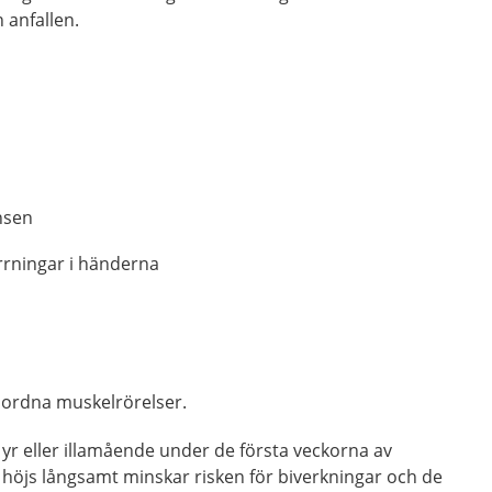
 anfallen.
nsen
rrningar i händerna
mordna muskelrörelser.
tt, yr eller illamående under de första veckorna av
höjs långsamt minskar risken för biverkningar och de