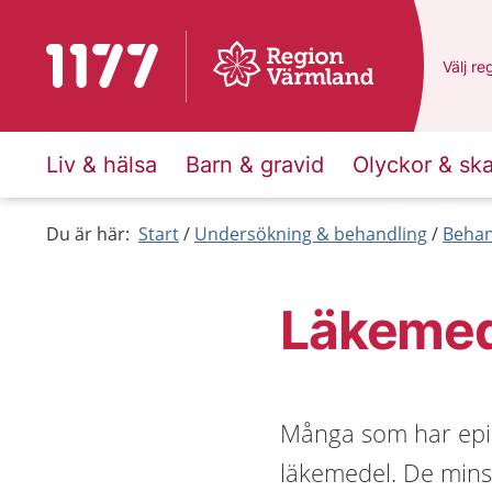
Till startsidan för 1177
Du har
Välj
en
re
Liv & hälsa
Barn & gravid
Olyckor & sk
Du är här:
Start
Undersökning & behandling
Behan
Läkemede
Många som har epile
läkemedel. De minska