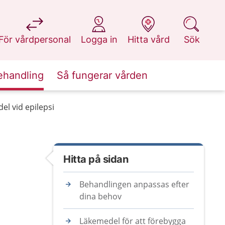
på 1177.se
på 1177.se
på 1177.se
på 1177.se
För vårdpersonal
Logga in
Hitta vård
Sök
ehandling
Så fungerar vården
el vid epilepsi
Hitta på sidan
Behandlingen anpassas efter
dina behov
Läkemedel för att förebygga