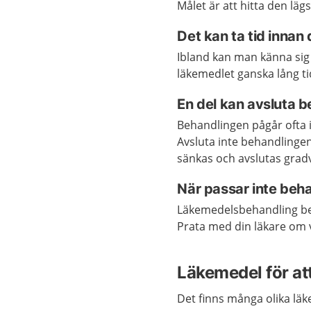
Målet är att hitta den lä
Det kan ta tid innan
Ibland kan man känna sig
läkemedlet ganska lång ti
En del kan avsluta b
Behandlingen pågår ofta i 
Avsluta inte behandlingen
sänkas och avslutas gradv
När passar inte beh
Läkemedelsbehandling behö
Prata med din läkare om v
Läkemedel för at
Det finns många olika läk