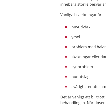
innebära större besvär än
Vanliga biverkningar är:
huvudvärk
yrsel
problem med bala
skakningar eller da
synproblem
hudutslag
svårigheter att sa
Det är vanligt att bli trö
behandlingen. När dosen 