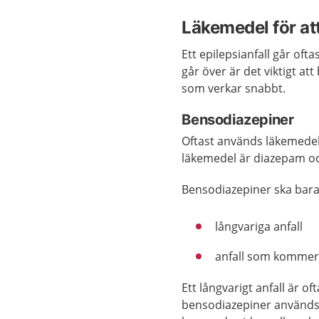
Läkemedel för att
Ett epilepsianfall går oft
går över är det viktigt a
som verkar snabbt.
Bensodiazepiner
Oftast används läkemedel
läkemedel är diazepam o
Bensodiazepiner ska bara
långvariga anfall
anfall som kommer 
Ett långvarigt anfall är o
bensodiazepiner används o