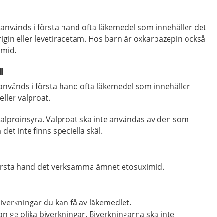
na används i första hand ofta läkemedel som innehåller det
in eller levetiracetam. Hos barn är oxkarbazepin också
amid.
l
 används i första hand ofta läkemedel som innehåller
eller valproat.
valproinsyra. Valproat ska inte användas av den som
 det inte finns speciella skäl.
första hand det verksamma ämnet etosuximid.
biverkningar du kan få av läkemedlet.
n ge olika biverkningar. Biverkningarna ska inte