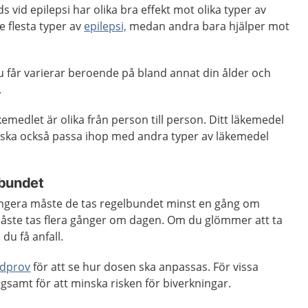
vid epilepsi har olika bra effekt mot olika typer av
de flesta typer av
epilepsi,
medan andra bara hjälper mot
u får varierar beroende på bland annat din ålder och
.
kemedlet är olika från person till person. Ditt läkemedel
 ska också passa ihop med andra typer av läkemedel
lbundet
ungera måste de tas regelbundet minst en gång om
åste tas flera gånger om dagen. Om du glömmer att ta
 du få anfall.
odprov
för att se hur dosen ska anpassas. För vissa
samt för att minska risken för biverkningar.