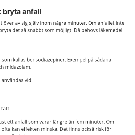
 bryta anfall
ast över av sig själv inom några minuter. Om anfallet inte
tt bryta det så snabbt som möjligt. Då behövs läkemedel
 som kallas bensodiazepiner.
Exempel på sådana
ch midazolam.
 användas vid:
tätt.
ftast ett anfall som varar längre än fem minuter. Om
fta kan effekten minska. Det finns också risk för