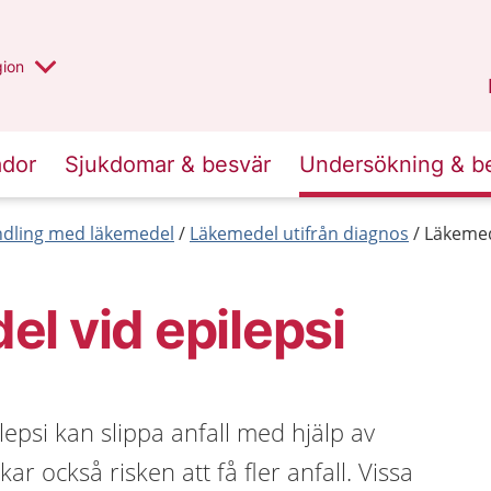
 valt region
 annan
gion
Värmland
.
ador
Sjukdomar & besvär
Undersökning & b
dling med läkemedel
Läkemedel utifrån diagnos
Läkemed
l vid epilepsi
psi kan slippa anfall med hjälp av
r också risken att få fler anfall. Vissa