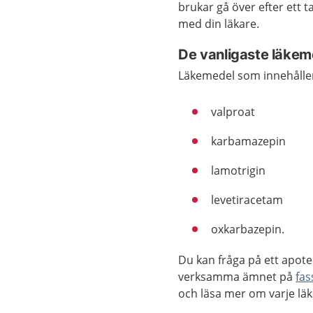
brukar gå över efter ett t
med din läkare.
De vanligaste läkem
Läkemedel som innehåller
valproat
karbamazepin
lamotrigin
levetiracetam
oxkarbazepin.
Du kan fråga på ett apote
verksamma ämnet på
fas
och läsa mer om varje lä