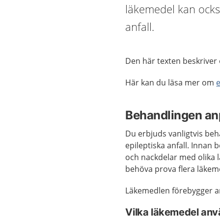
läkemedel kan ocks
anfall.
Den här texten beskriver 
Här kan du läsa mer om
e
Behandlingen an
Du erbjuds vanligtvis be
epileptiska anfall. Innan
och nackdelar med olika l
behöva prova flera läkeme
Läkemedlen förebygger an
Vilka läkemedel an