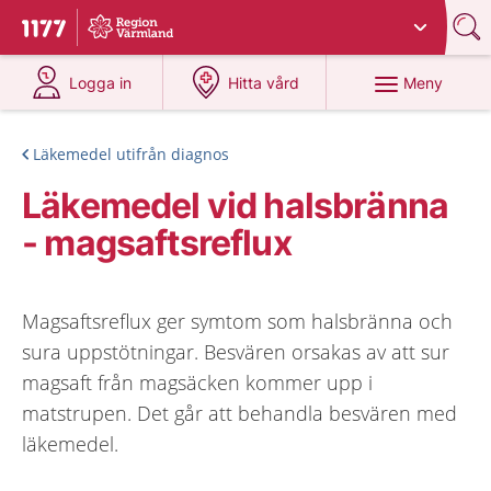
Du har valt region
Värmland
.
Till startsidan för 1177
på 1177.se
på 1177.se
Meny
Logga in
Hitta vård
Läkemedel utifrån diagnos
Läkemedel vid halsbränna
- magsaftsreflux
Magsaftsreflux ger symtom som halsbränna och
sura uppstötningar. Besvären orsakas av att sur
magsaft från magsäcken kommer upp i
matstrupen. Det går att behandla besvären med
läkemedel.