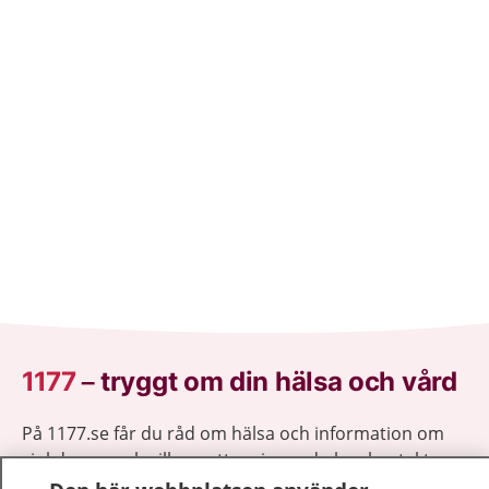
1177
–
tryggt om din hälsa och vård
På 1177.se får du råd om hälsa och information om
sjukdomar och vilka mottagningar du kan kontakta.
Logga in för att läsa din journal och göra dina