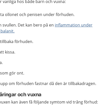
 vanliga hos både barn och vuxna:
ätta ollonet och penisen under förhuden.
h svullen. Det kan bero på en
inflammation under
 balanit.
 tillbaka förhuden.
tt kissa.
a.
 som gör ont.
a upp om förhuden fastnar då den är tillbakadragen.
åringar och vuxna
vuxen kan även få följande symtom vid trång förhud: