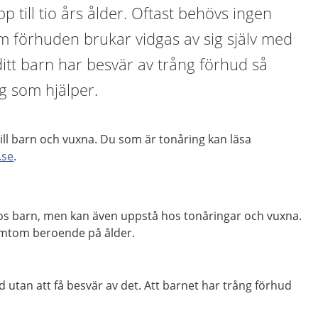
p till tio års ålder. Oftast behövs ingen
m förhuden brukar vidgas av sig själv med
ditt barn har besvär av trång förhud så
g som hjälper.
till barn och vuxna. Du som är tonåring kan läsa
.se
.
hos barn, men kan även uppstå hos tonåringar och vuxna.
symtom beroende på ålder.
d utan att få besvär av det. Att barnet har trång förhud