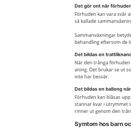
Det gör ont när förhuden 
Förhuden kan vara svår at
så kallade sammanväxnin
Sammanväxningar betyder 
behandling eftersom de lo
Det bildas en trattlikna
När den trånga förhuden 
aning. Det brukar se ut s
inte har besvär.
Det bildas en ballong när
Förhuden kan blåsas upp s
stannar kvar i utrymmet 
rinner ut genom den trång
Symtom hos barn oc