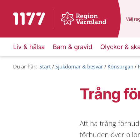
Till startsidan för 1177
Du har
Välj
en
re
Liv & hälsa
Barn & gravid
Olyckor & sk
Du är här:
Start
Sjukdomar & besvär
Könsorgan
Trång f
Att ha trång förhud
förhuden över ollon