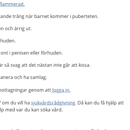
nflammerad.
rande trång när barnet kommer i puberteten.
n och ärrig ut.
örhuden.
 ont i penisen eller förhuden.
r så svag att det nästan inte går att kissa.
onanera och ha samlag.
mottagningar genom att
logga in.
 om du vill ha
sjukvårdsrådgivning
. Då kan du få hjälp att
p med var du kan söka vård.