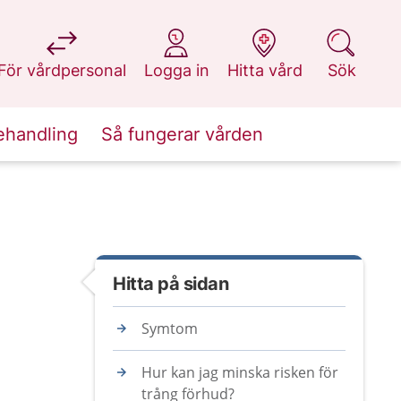
på 1177.se
på 1177.se
på 1177.se
på 1177.se
För vårdpersonal
Logga in
Hitta vård
Sök
ehandling
Så fungerar vården
Hitta på sidan
Symtom
Hur kan jag minska risken för
trång förhud?