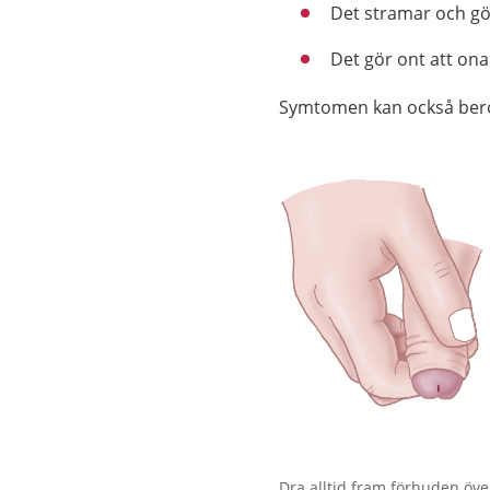
Det stramar och gö
Det gör ont att ona
Symtomen kan också ber
Förstora bilden
Dra alltid fram förhuden över