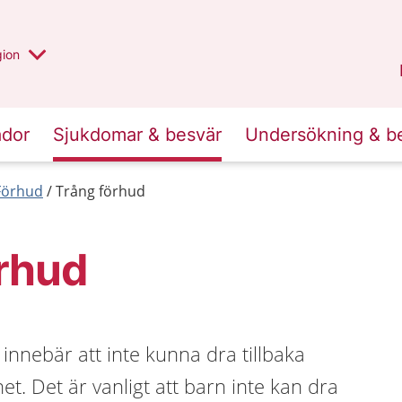
 valt region
 annan
gion
Värmland
.
ador
Sjukdomar & besvär
Undersökning & b
Förhud
Trång förhud
örhud
 innebär att inte kunna dra tillbaka
et. Det är vanligt att barn inte kan dra