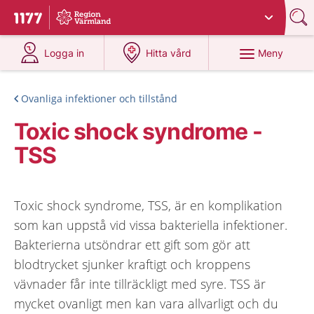
Du har valt region
Värmland
.
Till startsidan för 1177
på 1177.se
på 1177.se
Meny
Logga in
Hitta vård
Ovanliga infektioner och tillstånd
Toxic shock syndrome -
TSS
Toxic shock syndrome, TSS, är en komplikation
som kan uppstå vid vissa bakteriella infektioner.
Bakterierna utsöndrar ett gift som gör att
blodtrycket sjunker kraftigt och kroppens
vävnader får inte tillräckligt med syre. TSS är
mycket ovanligt men kan vara allvarligt och du