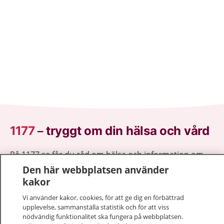
1177
–
tryggt om din hälsa och vård
På 1177.se får du råd om hälsa och information om
sjukdomar och vilka mottagningar du kan kontakta.
Den här webbplatsen använder
Logga in för att läsa din journal och göra dina
kakor
vårdärenden. Ring telefonnummer 1177 för
Vi använder kakor, cookies, för att ge dig en förbättrad
sjukvårdsrådgivning dygnet runt.
upplevelse, sammanställa statistik och för att viss
1177 ger dig råd när du vill må bättre.
nödvändig funktionalitet ska fungera på webbplatsen.