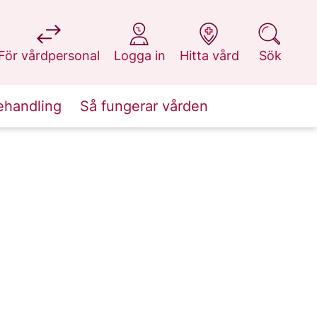
på 1177.se
på 1177.se
på 1177.se
på 1177.se
För vårdpersonal
Logga in
Hitta vård
Sök
ehandling
Så fungerar vården