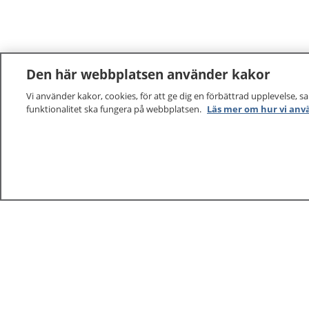
Den här webbplatsen använder kakor
Vi använder kakor, cookies, för att ge dig en förbättrad upplevelse, s
funktionalitet ska fungera på webbplatsen.
Läs mer om hur vi anv
1177
–
tryggt om din hälsa och vård
På 1177.se får du råd om hälsa och information om 
vilka mottagningar du kan kontakta. Logga in för att lä
och göra dina vårdärenden. Ring telefonnummer 1177
sjukvårdsrådgivning dygnet runt.
1177 ger dig råd när du vill må bättre.