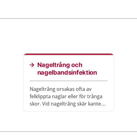
Nageltrång och
nagelbandsinfektion
Nageltrång orsakas ofta av
felklippta naglar eller för trånga
skor. Vid nageltrång skär kanten
på nageln in i huden och orsakar
ett sår. I såret kan bakterier
tränga in och växa till. På samma
sätt kan ett sår vid en nagel