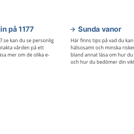
orsaka infektion i nagelbandet.
Du kan oftast själv lindra och
förebygga besvären.
in på 1177
Sunda vanor
7.se kan du se personlig
Här finns tips på vad du kan 
takta vården på ett
hälsosamt och minska risken 
läsa mer om de olika e-
bland annat läsa om hur du
och hur du bedömer din vikt