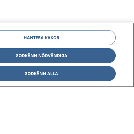
HANTERA KAKOR
GODKÄNN NÖDVÄNDIGA
GODKÄNN ALLA
Om 1177
Kontakt
E-tjänster
Press
Aktuellt
Digital tillgänglighet