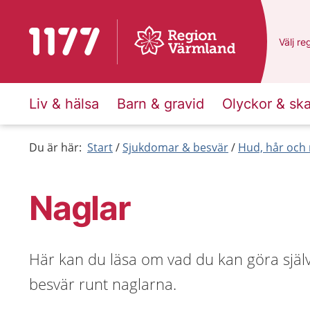
Till startsidan för 1177
Du har
Välj
en
re
Liv & hälsa
Barn & gravid
Olyckor & sk
Du är här:
Start
Sjukdomar & besvär
Hud, hår och 
Naglar
Här kan du läsa om vad du kan göra själ
besvär runt naglarna.