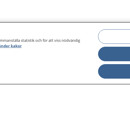
ammanställa statistik och för att viss nödvändig
änder kakor
sjukdomar och
Other languages
sa din journal
Lättläst svenska
 för