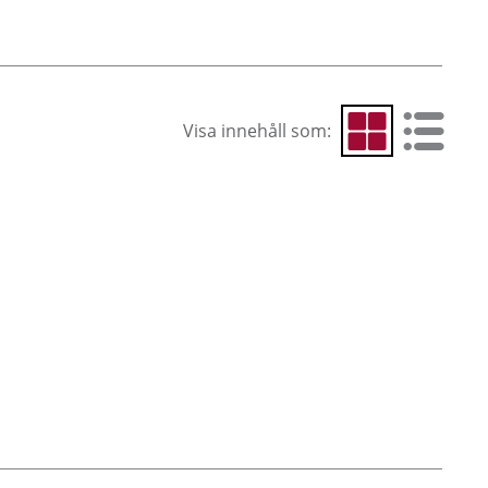
Visa innehåll som:
Visa som rutnät
Visa som 