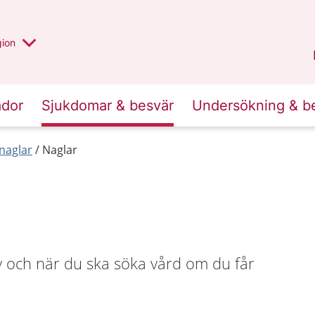
 valt region
 annan
gion
Värmland
.
ador
Sjukdomar & besvär
Undersökning & b
naglar
Naglar
v och när du ska söka vård om du får