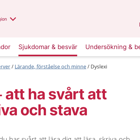
 valt region
 annan
gion
Värmland
.
ador
Sjukdomar & besvär
Undersökning & b
erver
Lärande, förståelse och minne
Dyslexi
 att ha svårt att
riva och stava
du har svårt att lära dig att läsa, skriva och