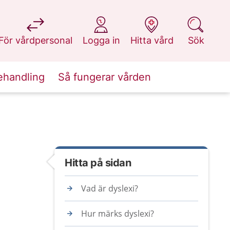
på 1177.se
på 1177.se
på 1177.se
på 1177.se
För vårdpersonal
Logga in
Hitta vård
Sök
ehandling
Så fungerar vården
Hitta på sidan
Vad är dyslexi?
Hur märks dyslexi?