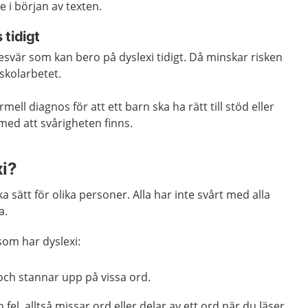
 i början av texten.
 tidigt
esvär som kan bero på dyslexi tidigt. Då minskar risken
 skolarbetet.
rmell diagnos
för att ett barn ska ha rätt till stöd eller
 med att svårigheten finns.
xi?
a sätt för olika personer. Alla har inte svårt med alla
a.
 som har dyslexi:
och stannar upp på vissa ord.
fel, alltså missar ord eller delar av ett ord när du läser.