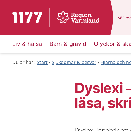
Till startsidan för 1177
Du har
Välj
en
re
Liv & hälsa
Barn & gravid
Olyckor & sk
Du är här:
Start
Sjukdomar & besvär
Hjärna och n
Dyslexi –
läsa, sk
Dyslexi innebär att 