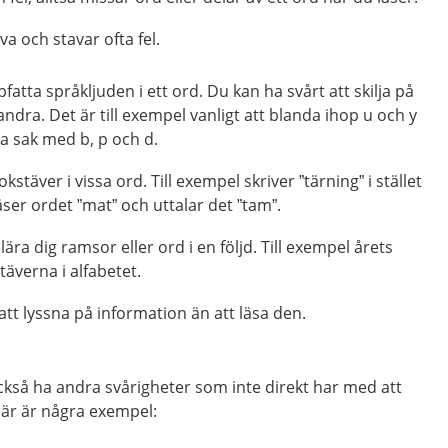
va och stavar ofta fel.
fatta språkljuden i ett ord. Du kan ha svårt att skilja på
andra. Det är till exempel vanligt att blanda ihop u och y
a sak med b, p och d.
kstäver i vissa ord. Till exempel skriver ”tärning” i stället
 läser ordet ”mat” och uttalar det ”tam”.
lära dig ramsor eller ord i en följd. Till exempel årets
äverna i alfabetet.
 att lyssna på information än att läsa den.
ckså ha andra svårigheter som inte direkt har med att
 Här är några exempel: