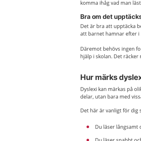
komma ihåg vad man läste
Bra om det upptäcks
Det är bra att upptäcka b
att barnet hamnar efter i
Däremot behövs ingen fo
hjälp i skolan. Det räcker
Hur märks dysle
Dyslexi kan märkas på olik
delar, utan bara med viss
Det här är vanligt för dig
Du läser långsamt 
Du läser snabbt och 