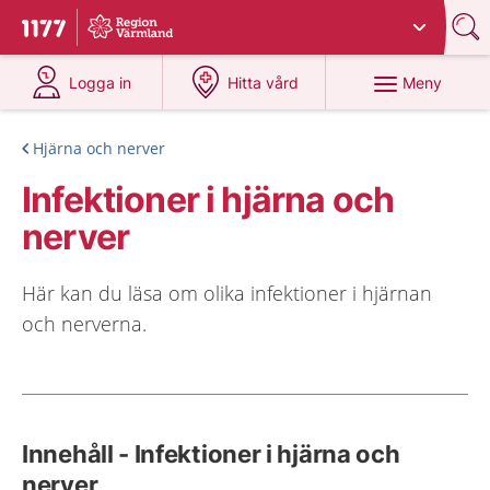
Du har valt region
Värmland
.
Till startsidan för 1177
på 1177.se
på 1177.se
Meny
Logga in
Hitta vård
Hjärna och nerver
Infektioner i hjärna och
nerver
Här kan du läsa om olika infektioner i hjärnan
och nerverna.
Innehåll - Infektioner i hjärna och
nerver