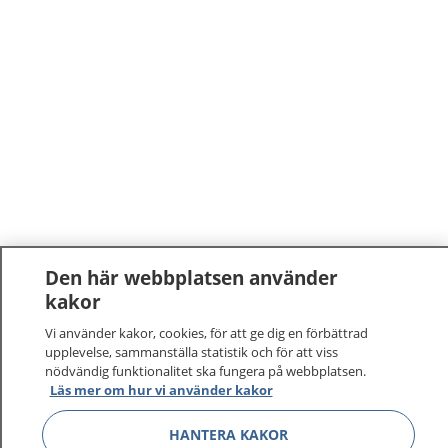
Den här webbplatsen använder
kakor
1177
–
tryggt om din hälsa och vård
Vi använder kakor, cookies, för att ge dig en förbättrad
På 1177.se får du råd om hälsa och information om
upplevelse, sammanställa statistik och för att viss
nödvändig funktionalitet ska fungera på webbplatsen.
sjukdomar och vilka mottagningar du kan kontakta.
Läs mer om hur vi använder kakor
Logga in för att läsa din journal och göra dina
vårdärenden. Ring telefonnummer 1177 för
HANTERA KAKOR
sjukvårdsrådgivning dygnet runt.