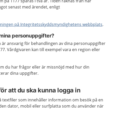
på 1177 sparas i två år. Tiden räknas från när
got senast med ärendet, enligt
ningen på Integritetsskyddsmyndighetens webbplats
.
 mina personuppgifter?
m är ansvarig för behandlingen av dina personuppgifter
77. Vårdgivaren kan till exempel vara en region eller
om du har frågor eller är missnöjd med hur din
terar dina uppgifter.
ör att du ska kunna logga in
å textfiler som innehåller information om besök på en
den dator, mobil eller surfplatta som du använder när