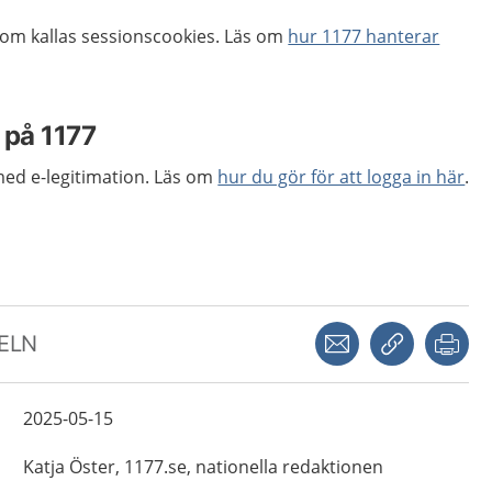
om kallas sessionscookies. Läs om
hur 1177 hanterar
 på 1177
ed e-legitimation. Läs om
hur du gör för att logga in här
.
Dela via mejl
Kopiera län
Skr
KELN
2025-05-15
Katja
Öster,
1177.se, nationella redaktionen