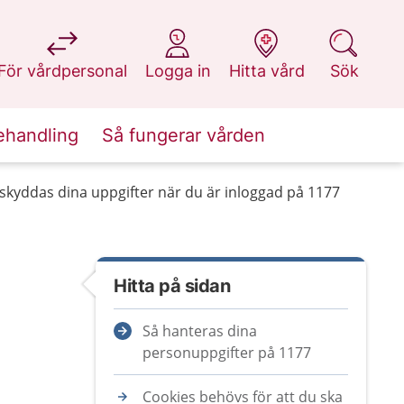
på 1177.se
på 1177.se
på 1177.se
på 1177.se
För vårdpersonal
Logga in
Hitta vård
Sök
ehandling
Så fungerar vården
 skyddas dina uppgifter när du är inloggad på 1177
Hitta på sidan
Så hanteras dina
personuppgifter på 1177
Cookies behövs för att du ska