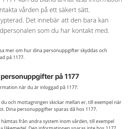
takta vården på ett säkert sätt.
rypterad. Det innebär att den bara kan
årdpersonalen som du har kontakt med.
läsa mer om hur dina personuppgifter skyddas och
gad på 1177.
 personuppgifter på 1177
formation när du är inloggad på 1177:
du och mottagningen skickar mellan er, till exempel när
pt. Dina personuppgifter sparas då hos 1177.
hämtas från andra system inom vården, till exempel
a läkemedel. Den informationen sparas inte hos 1177.