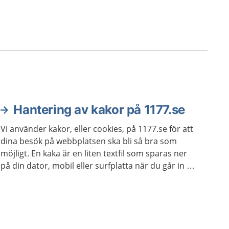
Hantering av kakor på 1177.se
Vi använder kakor, eller cookies, på 1177.se för att
dina besök på webbplatsen ska bli så bra som
möjligt. En kaka är en liten textfil som sparas ner
på din dator, mobil eller surfplatta när du går in på
en webbplats. Kakan innehåller information om
vad du gör när du besöker sidan.