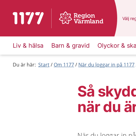
Till startsidan för 1177
Du har
Välj
en
re
Liv & hälsa
Barn & gravid
Olyckor & sk
Du är här:
Start
Om 1177
När du loggar in på 1177
Så skydd
när du ä
När du loggar in p