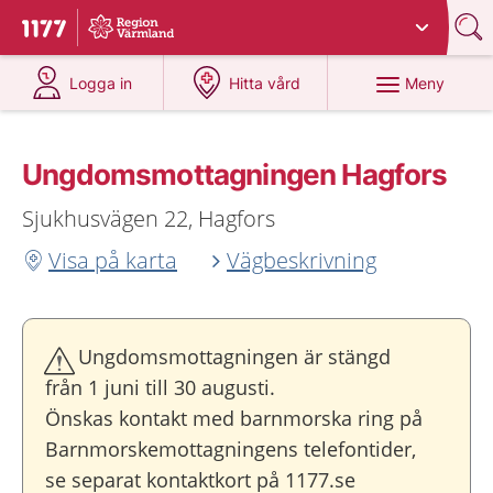
Du har valt region
Värmland
.
Till startsidan för 1177
på 1177.se
på 1177.se
Meny
Logga in
Hitta vård
Ungdoms­mottagningen Hagfors
Sjukhusvägen 22, Hagfors
Visa på karta
Vägbeskrivning
Ungdomsmottagningen är stängd
från 1 juni till 30 augusti.
Önskas kontakt med barnmorska ring på
Barnmorskemottagningens telefontider,
se separat kontaktkort på 1177.se