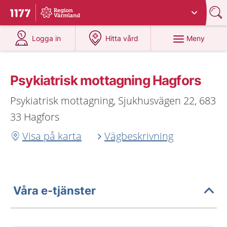
Du har valt region
Värmland
.
Till startsidan för 1177
på 1177.se
på 1177.se
Meny
Logga in
Hitta vård
Psykiatrisk mottagning Hagfors
Psykiatrisk mottagning, Sjukhusvägen 22, 683
33 Hagfors
Visa på karta
Vägbeskrivning
Våra e-tjänster