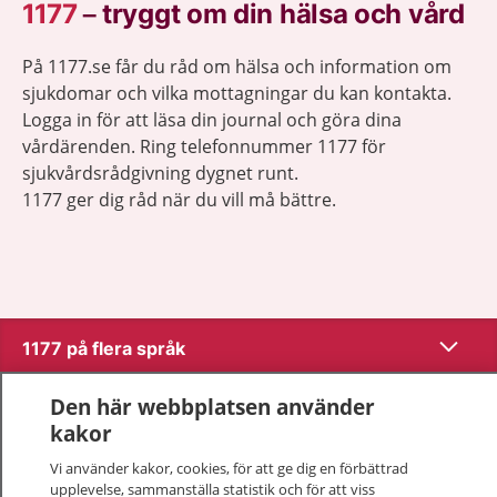
1177
–
tryggt om din hälsa och vård
På 1177.se får du råd om hälsa och information om
sjukdomar och vilka mottagningar du kan kontakta.
Logga in för att läsa din journal och göra dina
vårdärenden. Ring telefonnummer 1177 för
sjukvårdsrådgivning dygnet runt.
1177 ger dig råd när du vill må bättre.
Visa inn
1177 på flera språk
Visa inn
Den här webbplatsen använder
Om 1177
kakor
Visa inn
Kontakt
Vi använder kakor, cookies, för att ge dig en förbättrad
upplevelse, sammanställa statistik och för att viss