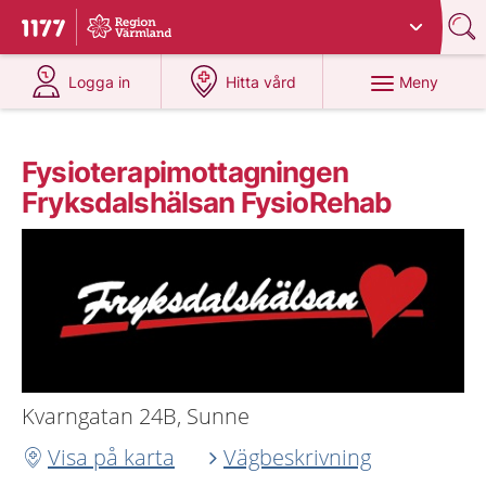
Du har valt region
Värmland
.
Till startsidan för 1177
på 1177.se
på 1177.se
Meny
Logga in
Hitta vård
Fysioterapimottagningen
Fryksdalshälsan FysioRehab
Kvarngatan 24B, Sunne
Visa på karta
Vägbeskrivning