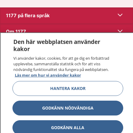
Visa inn
1177 på flera språk
Visa inn
Om 1177
Den här webbplatsen använder
Visa inn
Kontakt
kakor
Vi använder kakor, cookies, för att ge dig en förbättrad
upplevelse, sammanställa statistik och för att viss
Behandling av personuppgifter
nödvändig funktionalitet ska fungera på webbplatsen.
Läs mer om hur vi använder kakor
Hantering av kakor
HANTERA KAKOR
Inställningar för kakor
GODKÄNN NÖDVÄNDIGA
1177 – en tjänst från
Inera.
GODKÄNN ALLA