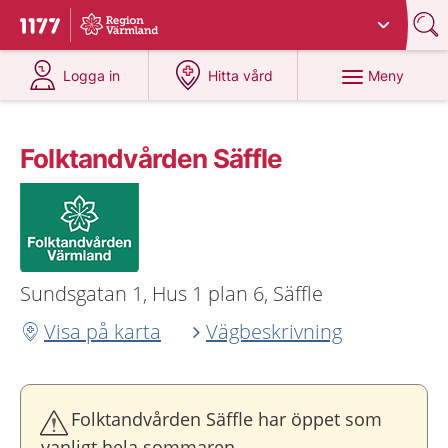
Du har valt region
Värmland
.
Till startsidan för 1177
på 1177.se
på 1177.se
Meny
Logga in
Hitta vård
Folktandvården Säffle
Sundsgatan 1, Hus 1 plan 6, Säffle
Visa på karta
Vägbeskrivning
Folktandvården Säffle har öppet som
vanligt hela sommaren.