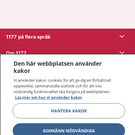
Visa inn
1177 på flera språk
Visa inn
Om 1177
Den här webbplatsen använder
Visa inn
Kontakt
kakor
Vi använder kakor, cookies, för att ge dig en förbättrad
upplevelse, sammanställa statistik och för att viss
Behandling av personuppgifter
nödvändig funktionalitet ska fungera på webbplatsen.
Läs mer om hur vi använder kakor
Hantering av kakor
HANTERA KAKOR
Inställningar för kakor
GODKÄNN NÖDVÄNDIGA