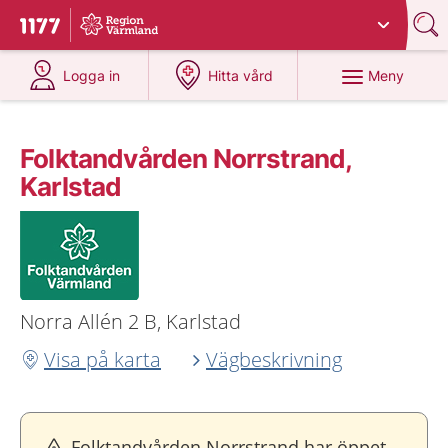
Du har valt region
Värmland
.
Till startsidan för 1177
på 1177.se
på 1177.se
Meny
Logga in
Hitta vård
Folktandvården Norrstrand,
Karlstad
Norra Allén 2 B, Karlstad
Visa på karta
Vägbeskrivning
Folktandvården Norrstrand har öppet