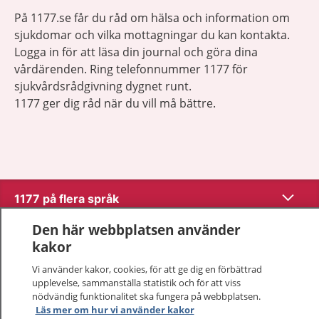
På 1177.se får du råd om hälsa och information om
sjukdomar och vilka mottagningar du kan kontakta.
Logga in för att läsa din journal och göra dina
vårdärenden. Ring telefonnummer 1177 för
sjukvårdsrådgivning dygnet runt.
1177 ger dig råd när du vill må bättre.
Visa inn
1177 på flera språk
Den här webbplatsen använder
Visa inn
Om 1177
kakor
Visa inn
Vi använder kakor, cookies, för att ge dig en förbättrad
Kontakt
upplevelse, sammanställa statistik och för att viss
nödvändig funktionalitet ska fungera på webbplatsen.
Läs mer om hur vi använder kakor