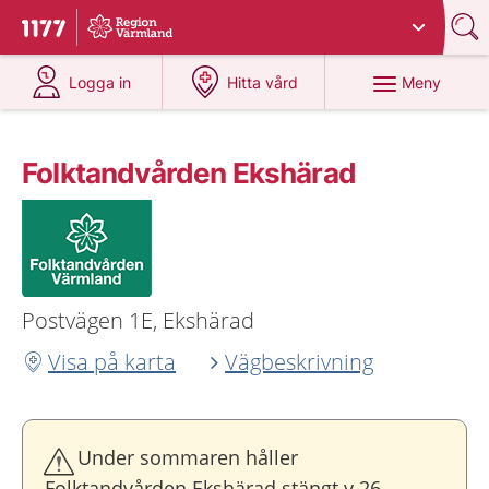
Du har valt region
Värmland
.
Till startsidan för 1177
på 1177.se
på 1177.se
Meny
Logga in
Hitta vård
Folktandvården Ekshärad
Postvägen 1E, Ekshärad
Visa på karta
Vägbeskrivning
Under sommaren håller
Folktandvården Ekshärad stängt v.26 -