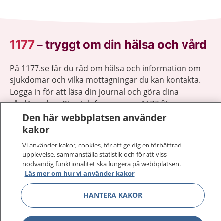
1177
–
tryggt om din hälsa och vård
På 1177.se får du råd om hälsa och information om
sjukdomar och vilka mottagningar du kan kontakta.
Logga in för att läsa din journal och göra dina
vårdärenden. Ring telefonnummer 1177 för
sjukvårdsrådgivning dygnet runt.
Den här webbplatsen använder
1177 ger dig råd när du vill må bättre.
kakor
Vi använder kakor, cookies, för att ge dig en förbättrad
upplevelse, sammanställa statistik och för att viss
nödvändig funktionalitet ska fungera på webbplatsen.
Läs mer om hur vi använder kakor
Visa inn
1177 på flera språk
HANTERA KAKOR
Visa inn
Om 1177