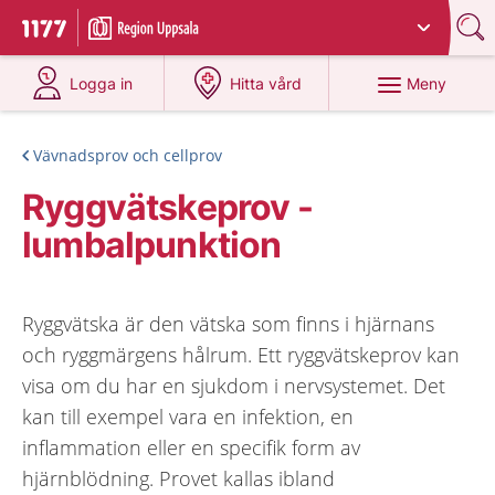
Du har valt region
Uppsala län
.
Till startsidan för 1177
på 1177.se
på 1177.se
Meny
Logga in
Hitta vård
Vävnadsprov och cellprov
Ryggvätskeprov -
lumbalpunktion
Ryggvätska är den vätska som finns i hjärnans
och ryggmärgens hålrum. Ett ryggvätskeprov kan
visa om du har en sjukdom i nervsystemet. Det
kan till exempel vara en infektion, en
inflammation eller en specifik form av
hjärnblödning. Provet kallas ibland