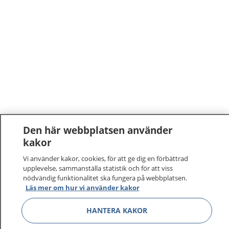
Den här webbplatsen använder
kakor
1177
–
tryggt om din hälsa och vård
Vi använder kakor, cookies, för att ge dig en förbättrad
upplevelse, sammanställa statistik och för att viss
På 1177.se får du råd om hälsa och information om
nödvändig funktionalitet ska fungera på webbplatsen.
sjukdomar och vilka mottagningar du kan kontakta.
Läs mer om hur vi använder kakor
Logga in för att läsa din journal och göra dina
vårdärenden. Ring telefonnummer 1177 för
HANTERA KAKOR
sjukvårdsrådgivning dygnet runt.