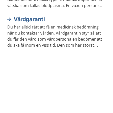
vätska som kallas blodplasma. En vuxen persons
kropp innehåller ungefär fem liter blod.
Vårdgaranti
Du har alltid rätt att få en medicinsk bedömning
när du kontaktar vården. Vårdgarantin styr så att
du får den vård som vårdpersonalen bedömer att
du ska få inom en viss tid. Den som har störst
behov av vård får den alltid först.