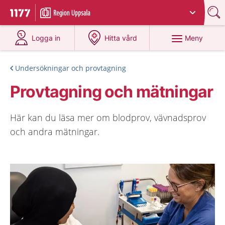
Du har valt region
Uppsala län
.
Till startsidan för 1177
på 1177.se
på 1177.se
Meny
Logga in
Hitta vård
Undersökningar och provtagning
Provtagning och mätningar
Här kan du läsa mer om blodprov, vävnadsprov
och andra mätningar.