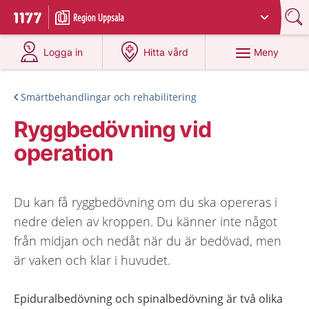
Du har valt region
Uppsala län
.
Till startsidan för 1177
på 1177.se
på 1177.se
Meny
Logga in
Hitta vård
Smärtbehandlingar och rehabilitering
Ryggbedövning vid
operation
Du kan få ryggbedövning om du ska opereras i
nedre delen av kroppen. Du känner inte något
från midjan och nedåt när du är bedövad, men
är vaken och klar i huvudet.
Epiduralbedövning och spinalbedövning är två olika