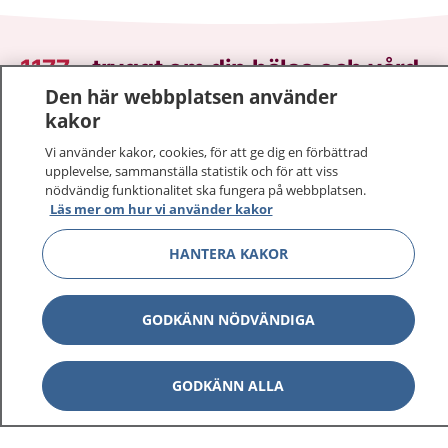
1177
–
tryggt om din hälsa och vård
Den här webbplatsen använder
På 1177.se får du råd om hälsa och information om
kakor
sjukdomar och vilka mottagningar du kan kontakta.
Vi använder kakor, cookies, för att ge dig en förbättrad
Logga in för att läsa din journal och göra dina
upplevelse, sammanställa statistik och för att viss
vårdärenden. Ring telefonnummer 1177 för
nödvändig funktionalitet ska fungera på webbplatsen.
Läs mer om hur vi använder kakor
sjukvårdsrådgivning dygnet runt.
1177 ger dig råd när du vill må bättre.
HANTERA KAKOR
GODKÄNN NÖDVÄNDIGA
Visa inn
1177 på flera språk
GODKÄNN ALLA
Visa inn
Om 1177