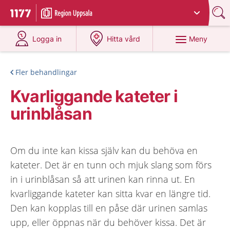
Du har valt region
Uppsala län
.
Till startsidan för 1177
på 1177.se
på 1177.se
Meny
Logga in
Hitta vård
Fler behandlingar
Kvarliggande kateter i
urinblåsan
Om du inte kan kissa själv kan du behöva en
kateter. Det är en tunn och mjuk slang som förs
in i urinblåsan så att urinen kan rinna ut. En
kvarliggande kateter kan sitta kvar en längre tid.
Den kan kopplas till en påse där urinen samlas
upp, eller öppnas när du behöver kissa. Det är