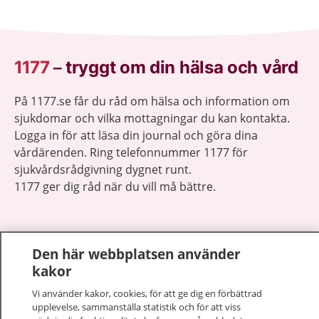
1177
–
tryggt om din hälsa och vård
På 1177.se får du råd om hälsa och information om
sjukdomar och vilka mottagningar du kan kontakta.
Logga in för att läsa din journal och göra dina
vårdärenden. Ring telefonnummer 1177 för
sjukvårdsrådgivning dygnet runt.
1177 ger dig råd när du vill må bättre.
Den här webbplatsen använder
kakor
Visa inn
1177 på flera språk
Vi använder kakor, cookies, för att ge dig en förbättrad
upplevelse, sammanställa statistik och för att viss
Visa inn