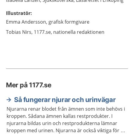
Isabella
Lanzén,
Sjuksköterska,
Lasarettet i Enköping
Illustratör
:
Emma
Andersson,
grafisk formgivare
Tobias
Nirs,
1177.se, nationella redaktionen
Mer på 1177.se
Så fungerar njurar och urinvägar
Njurarna renar blodet från ämnen som inte behövs i
kroppen. Sådana ämnen kallas restprodukter. I
njurarna bildas urin och restprodukterna lämnar
kroppen med urinen. Njurarna är också viktiga för att