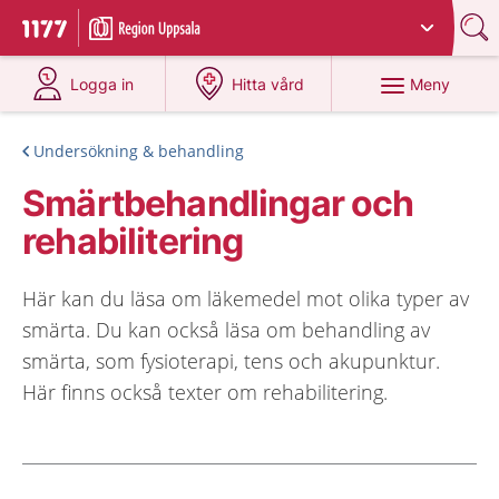
Du har valt region
Uppsala län
.
Till startsidan för 1177
på 1177.se
på 1177.se
Meny
Logga in
Hitta vård
Undersökning & behandling
Smärtbehandlingar och
rehabilitering
Här kan du läsa om läkemedel mot olika typer av
smärta. Du kan också läsa om behandling av
smärta, som fysioterapi, tens och akupunktur.
Här finns också texter om rehabilitering.