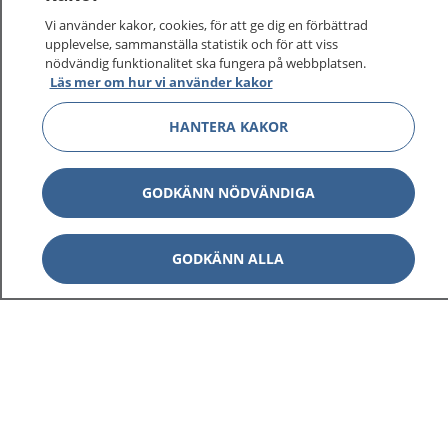
sjukvårdsrådgivning dygnet runt.
Vi använder kakor, cookies, för att ge dig en förbättrad
1177 ger dig råd när du vill må bättre.
upplevelse, sammanställa statistik och för att viss
nödvändig funktionalitet ska fungera på webbplatsen.
Läs mer om hur vi använder kakor
HANTERA KAKOR
Visa inn
1177 på flera språk
GODKÄNN NÖDVÄNDIGA
Visa inn
Om 1177
GODKÄNN ALLA
Visa inn
Kontakt
Behandling av personuppgifter
Hantering av kakor