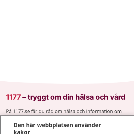
1177
–
tryggt om din hälsa och vård
På 1177.se får du råd om hälsa och information om
sjukdomar och vilka mottagningar du kan kontakta.
Den här webbplatsen använder
Logga in för att läsa din journal och göra dina
kakor
vårdärenden. Ring telefonnummer 1177 för