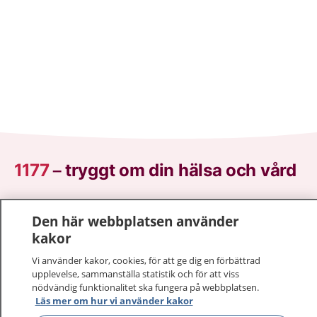
1177
–
tryggt om din hälsa och vård
På 1177.se får du råd om hälsa och information om
Den här webbplatsen använder
sjukdomar och vilka mottagningar du kan kontakta.
kakor
Logga in för att läsa din journal och göra dina
vårdärenden. Ring telefonnummer 1177 för
Vi använder kakor, cookies, för att ge dig en förbättrad
sjukvårdsrådgivning dygnet runt.
upplevelse, sammanställa statistik och för att viss
1177 ger dig råd när du vill må bättre.
nödvändig funktionalitet ska fungera på webbplatsen.
Läs mer om hur vi använder kakor