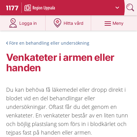
Du har valt region
Uppsala län
.
Till startsidan för 1177
på 1177.se
på 1177.se
Meny
Logga in
Hitta vård
Före en behandling eller undersökning
Venkateter i armen eller
handen
Du kan behöva få läkemedel eller dropp direkt i
blodet vid en del behandlingar eller
undersökningar. Oftast får du det genom en
venkateter. En venkateter består av en liten tunn
och böjlig plastslang som förs in i blodkärlet och
tejpas fast på handen eller armen.