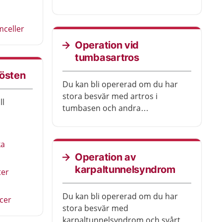
mceller
Operation vid
tumbasartros
rösten
Du kan bli opererad om du har
stora besvär med artros i
ll
tumbasen och andra
behandlingar inte har hjälpt. De
flesta blir bättre efter
operationen.
ka
Operation av
karpaltunnelsyndrom
ter
Du kan bli opererad om du har
cer
stora besvär med
karpaltunnelsyndrom och svårt