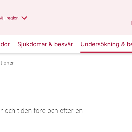
Du har valt region
Välj
en annan
region
Uppsala län
.
ador
Sjukdomar & besvär
Undersökning & b
tioner
 och tiden före och efter en