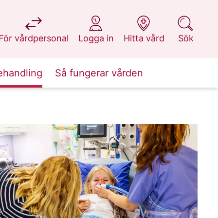
på 1177.se
på 1177.se
på 1177.se
på 1177.se
För vårdpersonal
Logga in
Hitta vård
Sök
ehandling
Så fungerar vården