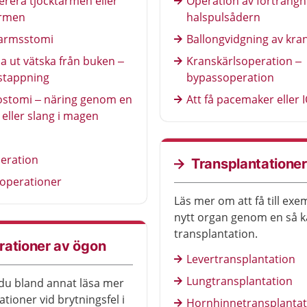
erera tjocktarmen eller
Operation av förträngn
rmen
halspulsådern
tarmsstomi
Ballongvidgning av kra
 ut vätska från buken –
Kranskärlsoperation –
stappning
bypassoperation
ostomi – näring genom en
Att få pacemaker eller 
eller slang i magen
eration
Transplantationer
operationer
Läs mer om att få till exe
nytt organ genom en så k
transplantation.
rationer av ögon
Levertransplantation
Lungtransplantation
du bland annat läsa mer
tioner vid brytningsfel i
Hornhinnetransplantat