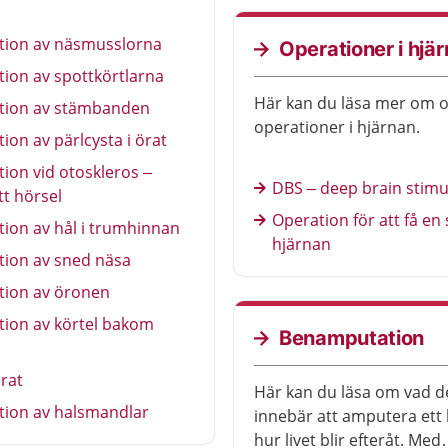
tion av näsmusslorna
Operationer i hjä
ion av spottkörtlarna
Här kan du läsa mer om o
tion av stämbanden
operationer i hjärnan.
ion av pärlcysta i örat
ion vid otoskleros –
DBS – deep brain stimu
t hörsel
Operation för att få en 
ion av hål i trumhinnan
hjärnan
tion av sned näsa
tion av öronen
tion av körtel bakom
Benamputation
örat
Här kan du läsa om vad d
tion av halsmandlar
innebär att amputera ett
hur livet blir efteråt. Med