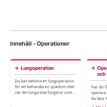
Innehåll - Operationer
Lungoperation
Ope
och
Du kan behöva en lungoperation
för att behandla en sjukdom eller
Har du f
när din lunga inte fungerar som
operera 
den ska. Vid operationen tar
du läsa 
läkaren bort delar av lungan eller
mage oc