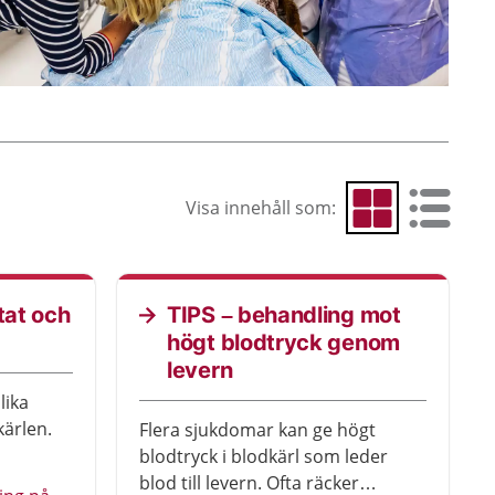
Visa innehåll som:
Visa som rutnät
Visa som 
tat och
TIPS – behandling mot
högt blodtryck genom
levern
lika
kärlen.
Flera sjukdomar kan ge högt
blodtryck i blodkärl som leder
blod till levern. Ofta räcker