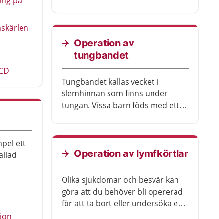
ing på
behandling med läkemedel för att
sänka blodtrycket. Ibland behövs
nskärlen
behandling för att vidga blodkärl i
levern. Då sjunker blodtrycket.
Operation av
tungbandet
ICD
Tungbandet kallas vecket i
slemhinnan som finns under
tungan. Vissa barn föds med ett
kort eller stramt tungband. Då
kan det vara svårt att röra tungan.
Barn som har besvär med detta
mpel ett
kan opereras.
Operation av lymfkörtlar
allad
Olika sjukdomar och besvär kan
göra att du behöver bli opererad
för att ta bort eller undersöka en
eller flera lymfkörtlar.
ion