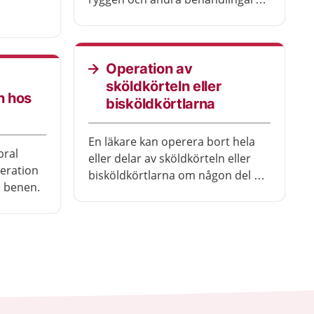
och
inte har hjälpt. Du kan fortfarande
röra ryggen efter operationen, det
ever en
är bara delen som opererats som
rationen.
blir stel.
Operation av
sköldkörteln eller
n hos
bisköldkörtlarna
En läkare kan operera bort hela
bral
eller delar av sköldkörteln eller
eration
bisköldkörtlarna om någon del är
i benen.
sjuk.