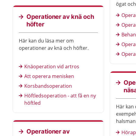
ögat och
starr.
Operat
Operationer av knä och
höfter
Operat
Behan
Här kan du läsa mer om
Operat
operationer av knä och höfter.
Operat
Knäoperation vid artros
Att operera menisken
Oper
Korsbandsoperation
näsa
Höftledsoperation - att få en ny
höftled
Här kan 
exempelv
halsmand
örat.
Operationer av
Hörap