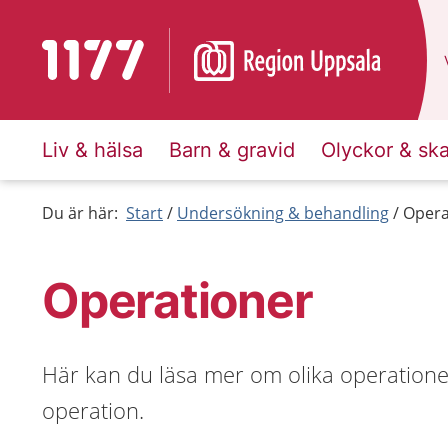
Till startsidan för 1177
Liv & hälsa
Barn & gravid
Olyckor & sk
Du är här:
Start
Undersökning & behandling
Opera
Operationer
Här kan du läsa mer om olika operationer
operation.