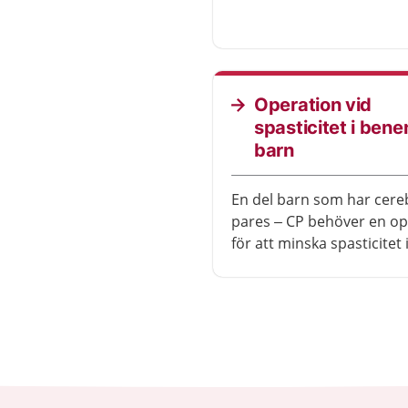
hjälpmedel som rullstol 
protes kan du röra dig
självständigt. Många uppl
god livskvalitet efter ope
Operation vid
spasticitet i bene
barn
En del barn som har cere
pares – CP behöver en op
för att minska spasticitet 