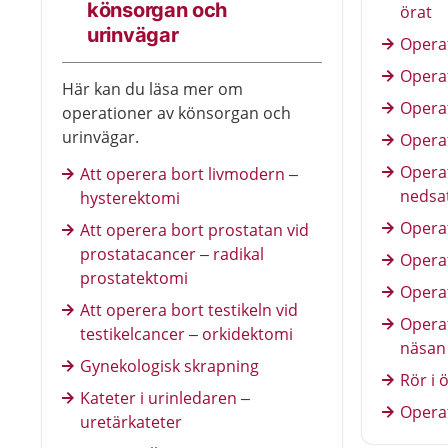
könsorgan och
örat
urinvägar
Opera
Operat
Här kan du läsa mer om
Opera
operationer av könsorgan och
urinvägar.
Operat
Operat
Att operera bort livmodern –
nedsat
hysterektomi
Operat
Att operera bort prostatan vid
prostatacancer – radikal
Opera
prostatektomi
Opera
Att operera bort testikeln vid
Opera
testikelcancer – orkidektomi
näsan
Gynekologisk skrapning
Rör i 
Kateter i urinledaren –
Opera
uretärkateter