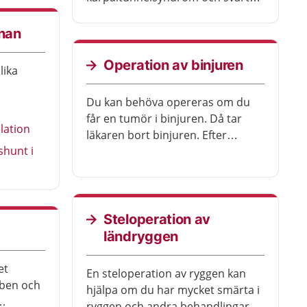
att använda händerna. De flesta
blir bättre efter operationen.
rnan
Operation av binjuren
lika
Du kan behöva opereras om du
får en tumör i binjuren. Då tar
lation
läkaren bort binjuren. Efter
shunt i
operationen kan du behöva
behandling med läkemedel.
Steloperation av
ländryggen
et
En steloperation av ryggen kan
 ben och
hjälpa om du har mycket smärta i
ryggen och andra behandlingar