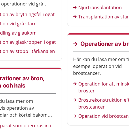
 operationer vid grå
Njurtransplantation
ion av brytningsfel i ögat
Transplantation av sta
ion vid grå starr
dling av glaukom
ion av glaskroppen i ögat
Operationer av b
ion av stopp i tårkanalen
Här kan du läsa mer om ti
exempel operation vid
bröstcancer.
ationer av öron,
Operation för att mins
 och hals
brösten
Bröstrekonstruktion ef
du läsa mer om
bröstcancer
is operation av
lar och körtel bakom
Operation vid bröstcan
parat som opereras in i