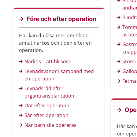
Att op
hela lungan.
ändta
Blind
Före och efter operation
Tömma
ascite
Här kan du läsa mer om bland
annat narkos och tiden efter en
Gastr
operation.
knapp 
Narkos – att bli sövd
Stomi
Levnadsvanor i samband med
Gallop
en operation
Fetma
Levnadsråd efter
organtransplantation
Ont efter operation
Ope
Sår efter operation
När barn ska opereras
Här kan 
om opera