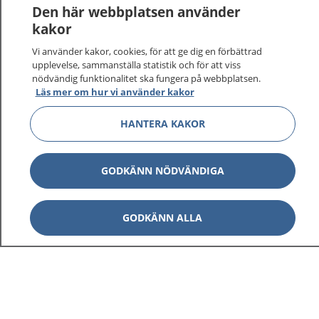
1177
–
tryggt om din hälsa och vård
Den här webbplatsen använder
kakor
På 1177.se får du råd om hälsa och information om
Vi använder kakor, cookies, för att ge dig en förbättrad
sjukdomar och vilka mottagningar du kan kontakta.
upplevelse, sammanställa statistik och för att viss
Logga in för att läsa din journal och göra dina
nödvändig funktionalitet ska fungera på webbplatsen.
vårdärenden. Ring telefonnummer 1177 för
Läs mer om hur vi använder kakor
sjukvårdsrådgivning dygnet runt.
1177 ger dig råd när du vill må bättre.
HANTERA KAKOR
GODKÄNN NÖDVÄNDIGA
Visa inn
1177 på flera språk
GODKÄNN ALLA
Visa inn
Om 1177
Visa inn
Kontakt