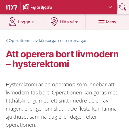
Du har valt region
Uppsala län
.
Till startsidan för 1177
på 1177.se
på 1177.se
Meny
Logga in
Hitta vård
Operationer av könsorgan och urinvägar
Att operera bort livmodern
– hysterektomi
Hysterektomi är en operation som innebär att
livmodern tas bort. Operationen kan göras med
titthålskirurgi, med ett snitt i nedre delen av
magen, eller genom slidan. De flesta kan lämna
sjukhuset samma dag eller dagen efter
operationen.