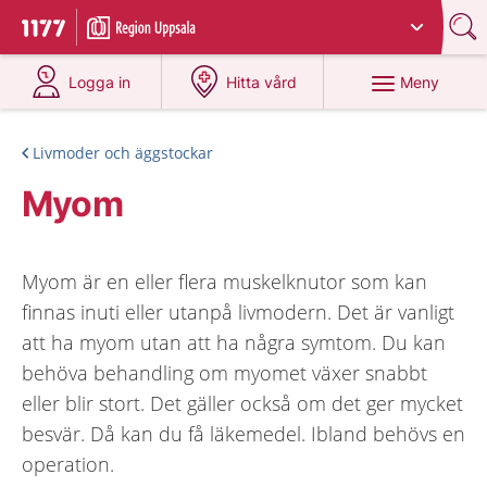
Du har valt region
Uppsala län
.
Till startsidan för 1177
på 1177.se
på 1177.se
Meny
Logga in
Hitta vård
Livmoder och äggstockar
Myom
Myom är en eller flera muskelknutor som kan
finnas inuti eller utanpå livmodern. Det är vanligt
att ha myom utan att ha några symtom. Du kan
behöva behandling om myomet växer snabbt
eller blir stort. Det gäller också om det ger mycket
besvär. Då kan du få läkemedel. Ibland behövs en
operation.