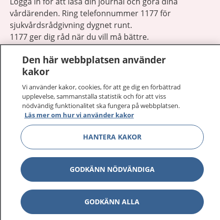
Logga in för att läsa din journal och göra dina
vårdärenden. Ring telefonnummer 1177 för
sjukvårdsrådgivning dygnet runt.
1177 ger dig råd när du vill må bättre.
Den här webbplatsen använder
kakor
Vi använder kakor, cookies, för att ge dig en förbättrad
upplevelse, sammanställa statistik och för att viss
Visa inn
1177 på flera språk
nödvändig funktionalitet ska fungera på webbplatsen.
Läs mer om hur vi använder kakor
Visa inn
Om 1177
HANTERA KAKOR
Visa inn
Kontakt
GODKÄNN NÖDVÄNDIGA
Behandling av personuppgifter
GODKÄNN ALLA
Hantering av kakor