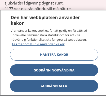
sjukvårdsrådgivning dygnet runt.
1177 ger dig råd när du vill må bättre.
Den här webbplatsen använder
kakor
Vi använder kakor, cookies, för att ge dig en förbättrad
upplevelse, sammanställa statistik och för att viss
Visa inn
nödvändig funktionalitet ska fungera på webbplatsen.
1177 på flera språk
Läs mer om hur vi använder kakor
Visa inn
Om 1177
HANTERA KAKOR
Visa inn
Kontakt
GODKÄNN NÖDVÄNDIGA
Behandling av personuppgifter
GODKÄNN ALLA
Hantering av kakor