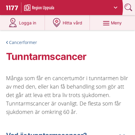
Du har valt region
Uppsala län
.
Till startsidan för 1177
på 1177.se
på 1177.se
Meny
Logga in
Hitta vård
Cancerformer
Tunntarmscancer
Många som får en cancertumör i tunntarmen blir
av med den, eller kan få behandling som gör att
det går att leva ett bra liv trots sjukdomen.
Tunntarmscancer är ovanligt. De flesta som får
sjukdomen är omkring 60 år.