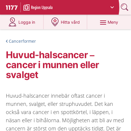
Du har valt region
Uppsala län
.
Till startsidan för 1177
på 1177.se
på 1177.se
Meny
Logga in
Hitta vård
Cancerformer
Huvud-halscancer –
cancer i munnen eller
svalget
Huvud-halscancer innebär oftast cancer i
munnen, svalget, eller struphuvudet. Det kan
också vara cancer i en spottkörtel, i läppen, i
näsan eller i bihålorna. Möjligheten att bli av med
cancern är störst om den upptäcks tidigt. Det är