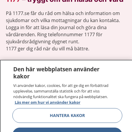
På 1177.se får du råd om hälsa och information om
sjukdomar och vilka mottagningar du kan kontakta.
Logga in för att läsa din journal och göra dina
vårdärenden. Ring telefonnummer 1177 för
sjukvårdsrådgivning dygnet runt.
1177 ger dig råd när du vill må bättre.
Den här webbplatsen använder
kakor
Visa inn
Vi använder kakor, cookies, för att ge dig en förbättrad
1177 på flera språk
upplevelse, sammanställa statistik och för att viss
nödvändig funktionalitet ska fungera på webbplatsen.
Visa inn
Läs mer om hur vi använder kakor
Om 1177
HANTERA KAKOR
Visa inn
Kontakt