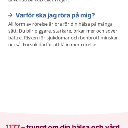
Varför ska jag röra på mig?
All form av rörelse är bra för din hälsa på många
sätt. Du blir piggare, starkare, orkar mer och sover
bättre. Risken för sjukdomar och benbrott minskar
också. Försök därför att få in mer rörelse i
vardagen och undvik att sitta stilla i långa perioder.
1177
–
tryggt om din hälsa och vård