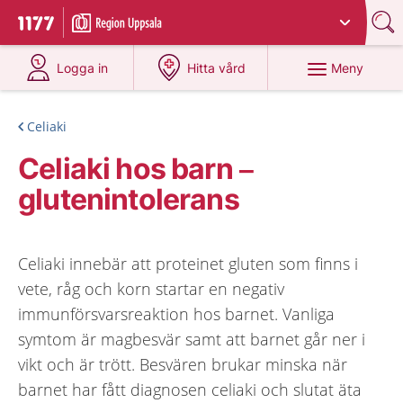
Du har valt region
Uppsala län
.
Till startsidan för 1177
på 1177.se
på 1177.se
Meny
Logga in
Hitta vård
Celiaki
Celiaki hos barn –
glutenintolerans
Celiaki innebär att proteinet gluten som finns i
vete, råg och korn startar en negativ
immunförsvarsreaktion hos barnet. Vanliga
symtom är magbesvär samt att barnet går ner i
vikt och är trött. Besvären brukar minska när
barnet har fått diagnosen celiaki och slutat äta