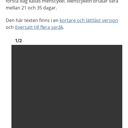
första dag kallas menscykel. Menscykeln brukar vara
mellan 21 och 35 dagar.
Den här texten finns i en
kortare och lättläst version
och
översatt till flera språk
.
Bild
1
Bild
1
1
/
2
Visa föregående bild
Visa n