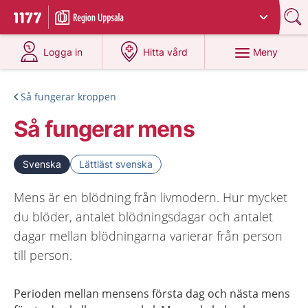
Du har valt region
Uppsala län
.
Till startsidan för 1177
på 1177.se
på 1177.se
Meny
Logga in
Hitta vård
Så fungerar kroppen
Så fungerar mens
Svenska
Lättläst svenska
Mens är en blödning från livmodern. Hur mycket
du blöder, antalet blödningsdagar och antalet
dagar mellan blödningarna varierar från person
till person.
Perioden mellan mensens första dag och nästa mens