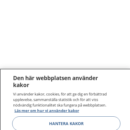
Den här webbplatsen använder
kakor
1177
–
tryggt om din hälsa och vård
Vi använder kakor, cookies, för att ge dig en förbättrad
På 1177.se får du råd om hälsa och information om
upplevelse, sammanställa statistik och för att viss
nödvändig funktionalitet ska fungera på webbplatsen.
sjukdomar och vilka mottagningar du kan kontakta.
Läs mer om hur vi använder kakor
Logga in för att läsa din journal och göra dina
vårdärenden. Ring telefonnummer 1177 för
HANTERA KAKOR
sjukvårdsrådgivning dygnet runt.