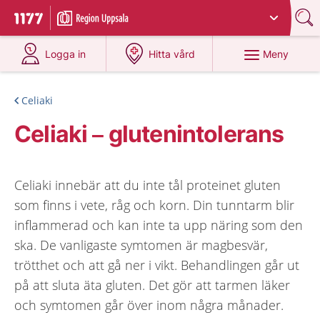
Du har valt region
Uppsala län
.
Till startsidan för 1177
på 1177.se
på 1177.se
Meny
Logga in
Hitta vård
Celiaki
Celiaki – glutenintolerans
Celiaki innebär att du inte tål proteinet gluten
som finns i vete, råg och korn. Din tunntarm blir
inflammerad och kan inte ta upp näring som den
ska. De vanligaste symtomen är magbesvär,
trötthet och att gå ner i vikt. Behandlingen går ut
på att sluta äta gluten. Det gör att tarmen läker
och symtomen går över inom några månader.