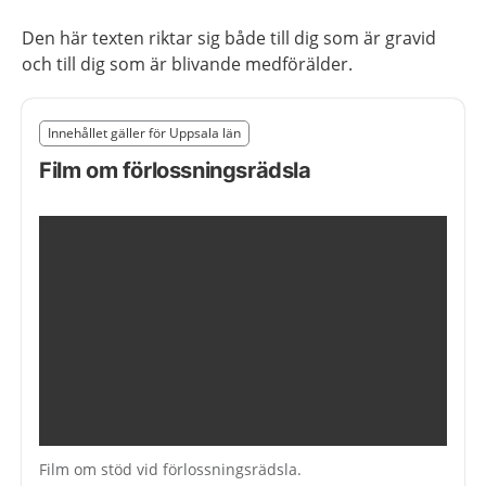
Den här texten riktar sig både till dig som är gravid
och till dig som är blivande medförälder.
Slut på det regionala tillägget från region Uppsala län
Innehållet gäller för Uppsala län
Nedan innehåll gäller region Uppsala län
Film om förlossningsrädsla
Film om stöd vid förlossningsrädsla.