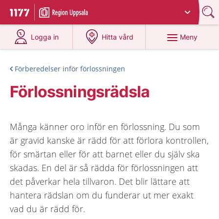
Du har valt region
Uppsala län
.
Till startsidan för 1177
på 1177.se
på 1177.se
Meny
Logga in
Hitta vård
Förberedelser inför förlossningen
Förlossningsrädsla
Många känner oro inför en förlossning. Du som
är gravid kanske är rädd för att förlora kontrollen,
för smärtan eller för att barnet eller du själv ska
skadas. En del är så rädda för förlossningen att
det påverkar hela tillvaron. Det blir lättare att
hantera rädslan om du funderar ut mer exakt
vad du är rädd för.