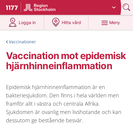
Du har valt region
Stockholms län
.
Till startsidan för 1177
på 1177.se
på 1177.se
Meny
Logga in
Hitta vård
Vaccinationer
Vaccination mot epidemisk
hjärnhinneinflammation
Epidemisk hjärnhinneinflammation är en
bakteriesjukdom. Den finns i hela världen men
framför allt i västra och centrala Afrika.
Sjukdomen är ovanlig men livshotande och kan
dessutom ge bestående besvär.