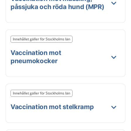
påssjuka och röda hund (MPR)
Slut på det regionala tillägget från region Stockholms 
Innehållet gäller för Stockholms län
Nedan innehåll gäller region Stockholms län
Vaccination mot
pneumokocker
Slut på det regionala tillägget från region Stockholms 
Innehållet gäller för Stockholms län
Nedan innehåll gäller region Stockholms län
Vaccination mot stelkramp