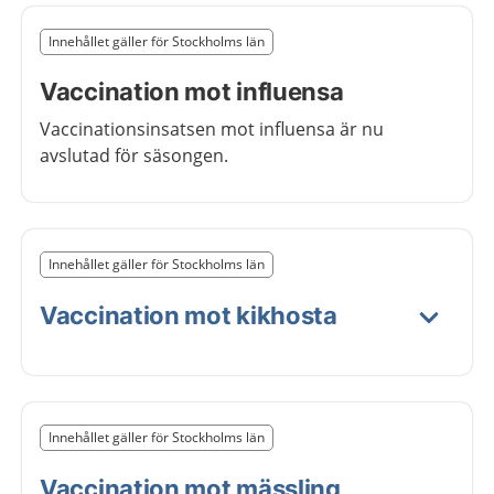
Slut på det regionala tillägget från region Stockholms 
Innehållet gäller för Stockholms län
Nedan innehåll gäller region Stockholms län
Vaccination mot influensa
Vaccinationsinsatsen mot
influensa
är nu
avslutad för säsongen
.
Slut på det regionala tillägget från region Stockholms 
Innehållet gäller för Stockholms län
Nedan innehåll gäller region Stockholms län
Vaccination mot kikhosta
Slut på det regionala tillägget från region Stockholms 
Innehållet gäller för Stockholms län
Nedan innehåll gäller region Stockholms län
Vaccination mot mässling,