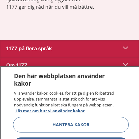
1177 ger dig råd när du vill må bättre.
Visa inn
1177 på flera språk
Visa inn
Om 1177
Den här webbplatsen använder
Visa inn
Kontakt
kakor
Vi använder kakor, cookies, för att ge dig en förbättrad
upplevelse, sammanställa statistik och för att viss
Behandling av personuppgifter
nödvändig funktionalitet ska fungera på webbplatsen.
Läs mer om hur vi använder kakor
Hantering av kakor
HANTERA KAKOR
Inställningar för kakor