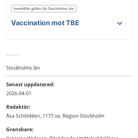
Slut på det regionala tillägget från region Stockholms 
Innehållet gäller för Stockholms län
Nedan innehåll gäller region Stockholms län
Vaccination mot TBE
Stockholms län
Senast uppdaterad
:
2026-04-01
Redaktör
:
Åsa
Schöldéen,
1177.se, Region Stockholm
Granskare
: