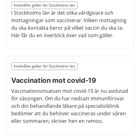
Slut på det regionala tillägget från region Stockholms 
Innehållet gäller för Stockholms län
Nedan innehåll gäller region Stockholms län
I Stockholms län är det olika vårdgivare och
mottagningar som vaccinerar
.
V
ilken mottagning
du ska kontakta
beror på vilket vaccin du ska ta.
Här får du en överblick över vad som gäller.
Slut på det regionala tillägget från region Stockholms 
Innehållet gäller för Stockholms län
Nedan innehåll gäller region Stockholms län
Vaccination mot covid-19
Vaccinationsinsatsen
mot covid-19
är nu avslutad
för säsongen
.
Om du har nedsatt immunförsvar
och din
behandlande läkare på specialistklinik
bedömer att
du behöver vaccineras under
våren
eller sommaren
,
skriv
er hen en remiss.