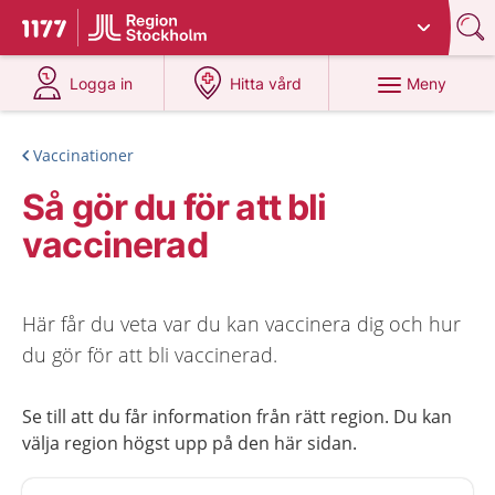
Du har valt region
Stockholms län
.
Till startsidan för 1177
på 1177.se
på 1177.se
Meny
Logga in
Hitta vård
Vaccinationer
Så gör du för att bli
vaccinerad
Här får du veta var du kan vaccinera dig och hur
du gör för att bli vaccinerad.
Se till att du får information från rätt region. Du kan
välja region högst upp på den här sidan.